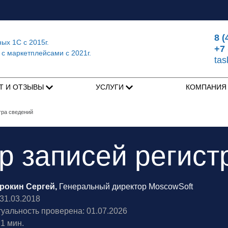
8 (
ных 1С
с 2015г.
+7 
 с маркетплейсами
с 2021г.
ta
Т И ОТЗЫВЫ
УСЛУГИ
КОМПАНИ
тра сведений
р записей регист
рокин Сергей,
Генеральный директор MoscowSoft
1.03.2018
туальность проверена: 01.07.2026
1 мин.