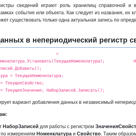
гистры сведений играют роль хранилищ справочной и в
амках события или объекта. Как следует из названия, их к
ожет существовать только одна актуальная запись по опре
анных в непериодический регистр с
й = РегистрыСведений.Значения
Номенклатура.Установить(ТекущаяНоменклатура); Набор
аписей.Добавить();
тура = ТекущаяНоменклатура;
 = ТекущееСвойство;
 = ТекущееЗначение; НаборЗаписей.Записать();
рует вариант добавления данных в независимый непериод
ам:
кт
НаборЗаписей
для работы с регистром
ЗначенияСвойс
р по измерениям
Номенклатура
и
Свойство
. Таким образо