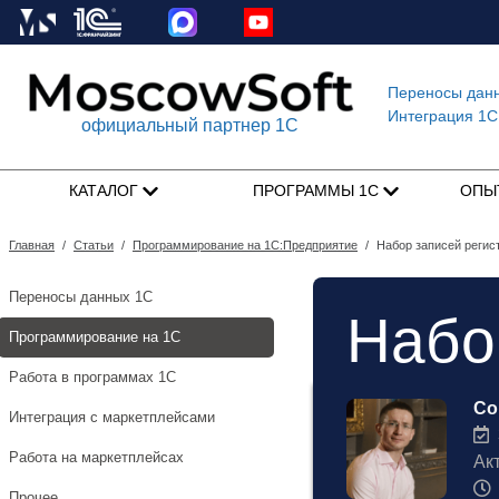
Переносы дан
Интеграция 1C
официальный партнер 1С
КАТАЛОГ
ПРОГРАММЫ 1С
ОПЫ
Главная
/
Статьи
/
Программирование на 1С:Предприятие
/
Набор записей регис
Переносы данных 1С
Набо
Программирование на 1С
Работа в программах 1С
Со
Интеграция с маркетплейсами
3
Работа на маркетплейсах
Ак
Прочее