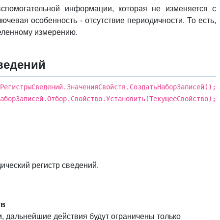
спомогательной информации, которая не изменяется с
лючевая особенность - отсутствие периодичности. То есть,
деленному измерению.
ведений
Свойств.СоздатьНаборЗаписей();
Записей.Отбор.Свойство.Установить(ТекущееСвойство);
ический регистр сведений.
тв
м, дальнейшие действия будут ограничены только