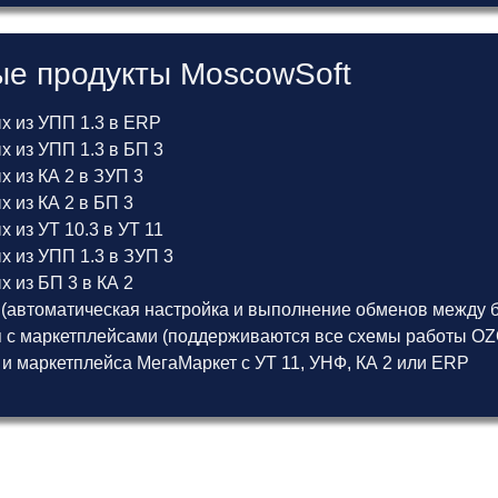
е продукты MoscowSoft
х из УПП 1.3 в ERP
 из УПП 1.3 в БП 3
 из КА 2 в ЗУП 3
 из КА 2 в БП 3
 из УТ 10.3 в УТ 11
х из УПП 1.3 в ЗУП 3
 из БП 3 в КА 2
(автоматическая настройка и выполнение обменов между б
 с маркетплейсами (поддерживаются все схемы работы OZON
 и маркетплейса МегаМаркет
с
УТ 11
,
УНФ
,
КА 2
или
ERP