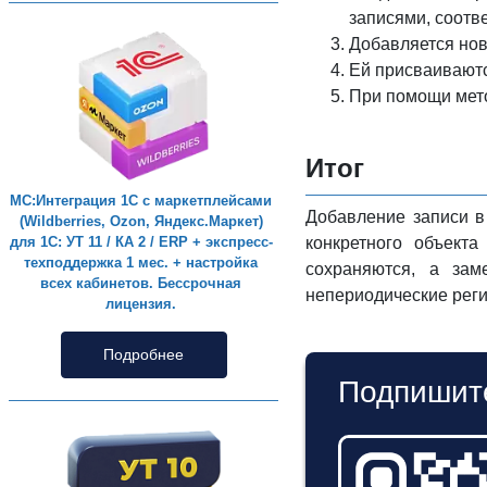
записями, соотв
Добавляется нов
Ей присваивают
При помощи ме
Итог
МС:Интеграция 1С с маркетплейсами
Добавление записи в
(Wildberries, Ozon, Яндекс.Маркет)
конкретного объект
для 1С: УТ 11 / КА 2 / ERP + экспресс-
техподдержка 1 мес. + настройка
сохраняются, а зам
всех кабинетов. Бессрочная
непериодические реги
лицензия.
Подробнее
Подпишите