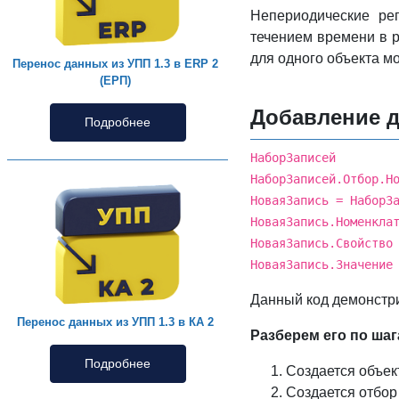
Непериодические ре
течением времени в р
для одного объекта м
Перенос данных из УПП 1.3 в ERP 2
(ЕРП)
Добавление д
Подробнее
НаборЗаписе
НаборЗаписей.Отбор.
НоваяЗапись = НаборЗ
НоваяЗапись.Номенкла
НоваяЗапись.Свойство
НоваяЗапись.Значение
Данный код демонстри
Перенос данных из УПП 1.3 в КА 2
Разберем его по шаг
Подробнее
Создается объе
Создается отбо