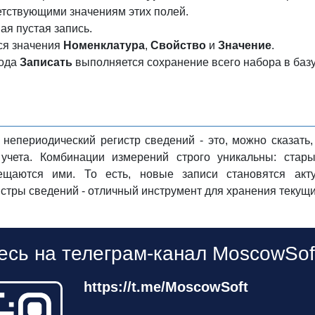
етствующими значениям этих полей.
ая пустая запись.
ся значения
Номенклатура
,
Свойство
и
Значение
.
тода
Записать
выполняется сохранение всего набора в баз
 непериодический регистр сведений - это, можно сказат
а учета. Комбинации измерений строго уникальны: ста
ещаются ими. То есть, новые записи становятся акт
стры сведений - отличный инструмент для хранения текущи
сь на телеграм-канал MoscowSof
https://t.me/MoscowSoft