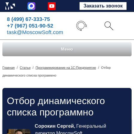
Заказать звонок
8 (499) 67-333-75
+7 (967) 051-90-52
task@MoscowSoft.com
Меню
Главная
/
Статьи
/
Программирование на 1С:Предприятие
/
Отбор
динамического списка программно
Отбор динамического
списка программно
Сорокин Сергей,
Генеральный
директор MoscowSoft