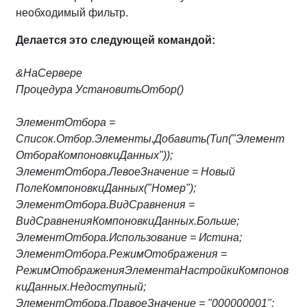
необходимый фильтр.
Делается это следующей командой:
&НаСервере
Процедура УстановитьОтбор()
ЭлементОтбора =
Список.Отбор.Элементы.Добавить(Тип("Элемент
ОтбораКомпоновкиДанных"));
ЭлементОтбора.ЛевоеЗначение = Новый
ПолеКомпоновкиДанных("Номер");
ЭлементОтбора.ВидСравнения =
ВидСравненияКомпоновкиДанных.Больше;
ЭлементОтбора.Использование = Истина;
ЭлементОтбора.РежимОтображения =
РежимОтображенияЭлементаНастройкиКомпонов
киДанных.Недоступный;
ЭлементОтбора.ПравоеЗначение = "000000001";