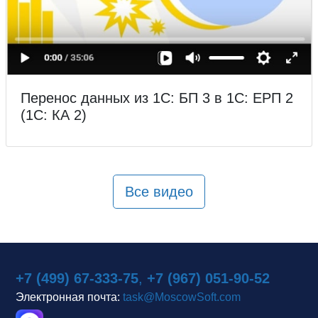
Перенос данных из 1С: БП 3 в 1С: ЕРП 2
(1С: КА 2)
Все видео
+7 (499) 67-333-75
,
+7 (967) 051-90-52
Электронная почта:
task@MoscowSoft.com