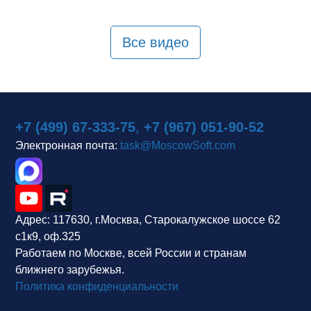
Все видео
+7 (499) 67-333-75
,
+7 (967) 051-90-52
Электронная почта:
task@MoscowSoft.com
Адрес:
117630, г.Москва, Старокалужское шоссе 62
с1к9, оф.325
Работаем по Москве, всей России и странам
ближнего зарубежья.
Политика конфиденциальности