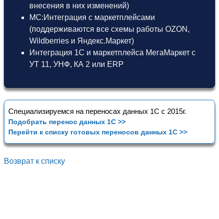
внесения в них изменений)
МС:Интеграция с маркетплейсами
(поддерживаются все схемы работы OZON,
Wildberries и Яндекс.Маркет)
Интеграция 1С и маркетплейса МегаМаркет
с
УТ 11
,
УНФ
,
КА 2
или
ERP
Специализируемся на переносах данных 1С с 2015г.
Подобрать перенос данных 1С >>
Перейти к списку готовых переносов данных 1С >>
Возврат к списку