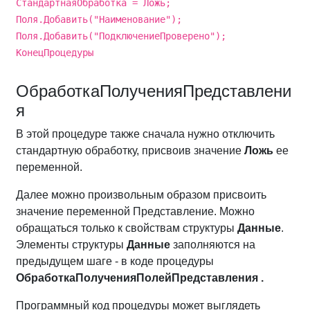
СтандартнаяОбработка = Ложь;
Поля.Добавить("Наименование");
Поля.Добавить("ПодключениеПроверено");
КонецПроцедуры
ОбработкаПолученияПредставлени
я
В этой процедуре также сначала нужно отключить
стандартную обработку, присвоив значение
Ложь
ее
переменной.
Далее можно произвольным образом присвоить
значение переменной Представление. Можно
обращаться только к свойствам структуры
Данные
.
Элементы структуры
Данные
заполняются на
предыдущем шаге - в коде процедуры
ОбработкаПолученияПолейПредставления .
Программный код процедуры может выглядеть