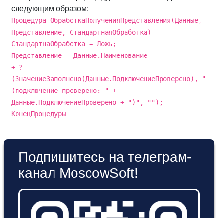
следующим образом:
Процедура ОбработкаПолученияПредставления(Данные,
Представление, СтандартнаяОбработка)
СтандартнаОбработка = Ложь;
Представление = Данные.Наименование
+ ?
(ЗначениеЗаполнено(Данные.ПодключениеПроверено), "
(подключение проверено: " +
Данные.ПодключениеПроверено + ")", "");
КонецПроцедуры
Подпишитесь на телеграм-
канал MoscowSoft!