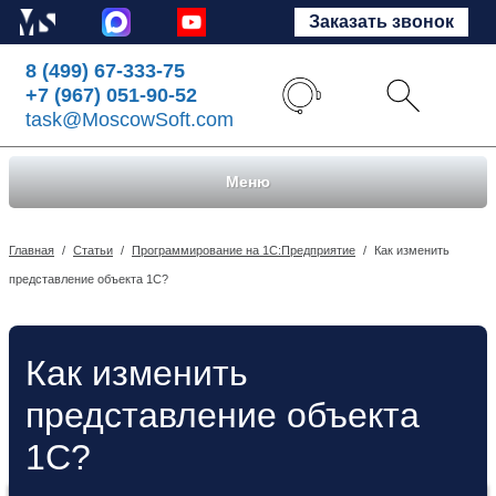
Заказать звонок
8 (499) 67-333-75
+7 (967) 051-90-52
task@MoscowSoft.com
Меню
Главная
/
Статьи
/
Программирование на 1С:Предприятие
/
Как изменить
представление объекта 1С?
Как изменить
представление объекта
1С?