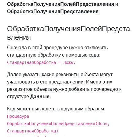
ОбработкаПолученияПолейПредставления
и
ОбработкаПолученияПредставления
.
ОбработкаПолученияПолейПредста
вления
Сначала в этой процедуре нужно отключить
стандартную обработку с помощью кода:
СтандартнаяОбработка = Ложь;
Далее указать, какие реквизиты объекта могут
участвовать в его представлении. Имена этих
реквизитов объекта нужно добавить поочередно к
структуре
Данные
.
Код может выглядеть следующим образом:
Процедура
ОбработкаПолученияПолейПредставления(Поля,
СтандартнаяОбработка)