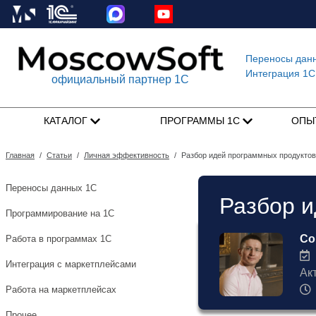
Переносы дан
Интеграция 1C
официальный партнер 1С
КАТАЛОГ
ПРОГРАММЫ 1С
ОПЫ
Главная
/
Статьи
/
Личная эффективность
/
Разбор идей программных продуктов
Переносы данных 1С
Разбор и
Программирование на 1С
Со
Работа в программах 1С
1
Интеграция с маркетплейсами
Ак
Работа на маркетплейсах
Прочее