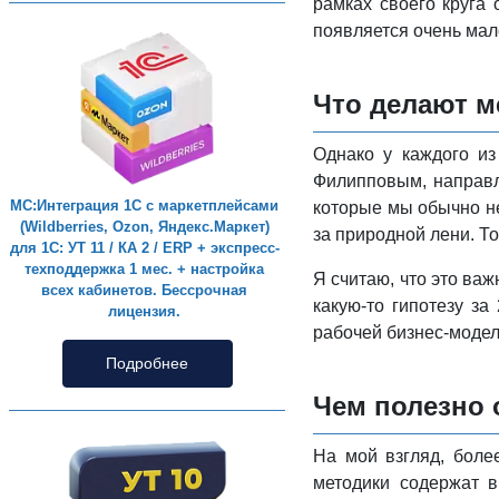
рамках своего круга
появляется очень мало
Что делают м
Однако у каждого из
Филипповым, направле
МС:Интеграция 1С с маркетплейсами
которые мы обычно не
(Wildberries, Ozon, Яндекс.Маркет)
за природной лени. То
для 1С: УТ 11 / КА 2 / ERP + экспресс-
техподдержка 1 мес. + настройка
Я считаю, что это важ
всех кабинетов. Бессрочная
какую-то гипотезу з
лицензия.
рабочей бизнес-модел
Подробнее
Чем полезно 
На мой взгляд, боле
методики содержат в