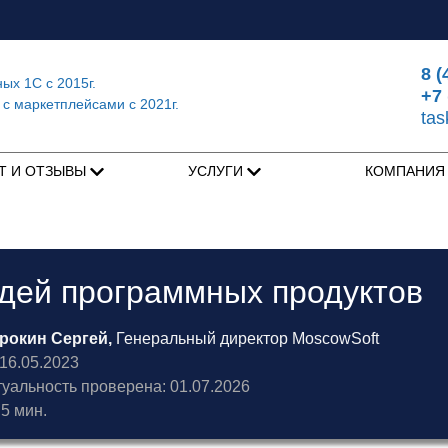
8 (
ных 1С
с 2015г.
+7 
 с маркетплейсами
с 2021г.
ta
Т И ОТЗЫВЫ
УСЛУГИ
КОМПАНИ
дей программных продуктов
рокин Сергей,
Генеральный директор MoscowSoft
6.05.2023
туальность проверена: 01.07.2026
5 мин.