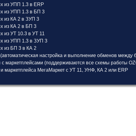
х из УПП 1.3 в ERP
 из УПП 1.3 в БП 3
 из КА 2 в ЗУП 3
 из КА 2 в БП 3
 из УТ 10.3 в УТ 11
х из УПП 1.3 в ЗУП 3
 из БП 3 в КА 2
(автоматическая настройка и выполнение обменов между б
 с маркетплейсами (поддерживаются все схемы работы OZON
 и маркетплейса МегаМаркет
с
УТ 11
,
УНФ
,
КА 2
или
ERP