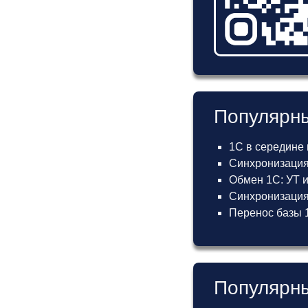
Популярны
1С в середине
Синхронизация
Обмен 1С: УТ 
Синхронизация 
Перенос базы 1
Популярны