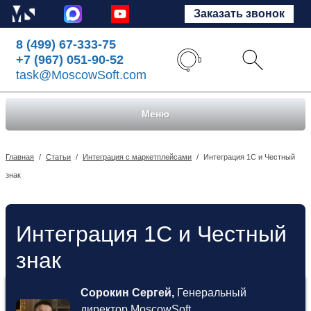
Заказать звонок
8 (499) 67-333-75
+7 (967) 051-90-52
task@MoscowSoft.com
Меню
Главная
/
Статьи
/
Интеграция с маркетплейсами
/
Интеграция 1С и Честный
знак
Интеграция 1С и Честный
знак
Сорокин Сергей,
Генеральный
директор MoscowSoft