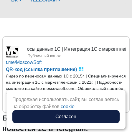
реносы данных 1С | Интеграция 1С с маркетплейсами
Публичный канал
t.me/MoscowSoft
QR-код (ссылка приглашение)
Лидер по переносам данных 1С с 2015г. | Специализируемся
на интеграции 1С с маркетплейсами с 2021г. | Подробности
смотрите на сайте moscowsoft.com | Официальный партнёр
1С в статусе "1С:Франчайзи"
Продолжая использовать сайт, вы соглашаетесь
на обработку файлов
cookie
Согласен
Будьте в курсе последних
новостей 1С в Telegram!