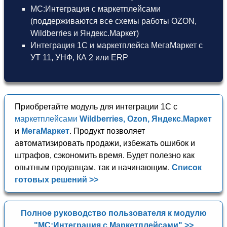
МС:Интеграция с маркетплейсами
(поддерживаются все схемы работы OZON,
Wildberries и Яндекс.Маркет)
Интеграция 1С и маркетплейса МегаМаркет
с
УТ 11
,
УНФ
,
КА 2
или
ERP
Приобретайте модуль для интеграции 1С с
маркетплейсами
Wildberries, Ozon, Яндекс.Маркет
и
МегаМаркет
. Продукт позволяет
автоматизировать продажи, избежать ошибок и
штрафов, сэкономить время. Будет полезно как
опытным продавцам, так и начинающим.
Список
готовых решений >>
Полное руководство пользователя к модулю
"МС:Интеграция с Маркетплейсами" >>