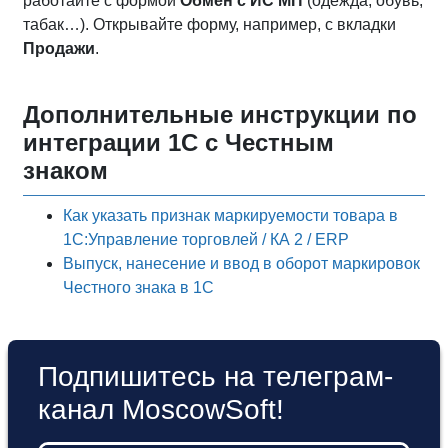
работайте с формой
Обмен с ИС МП
(одежда, обувь,
табак…). Открывайте форму, например, с вкладки
Продажи
.
Дополнительные инструкции по
интеграции 1С с Честным
знаком
Как указать признак маркируемости товара в
1С:Управление торговлей / КА 2 / ERP
Выпуск, нанесение и ввод в оборот маркировок
Честного знака в 1С
Подпишитесь на телеграм-
канал MoscowSoft!