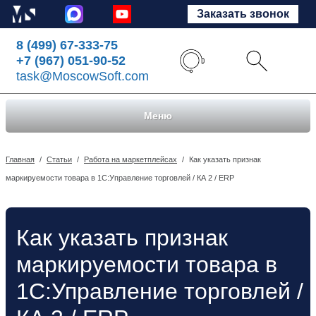
Заказать звонок
8 (499) 67-333-75
+7 (967) 051-90-52
task@MoscowSoft.com
Меню
Главная
/
Статьи
/
Работа на маркетплейсах
/
Как указать признак
маркируемости товара в 1С:Управление торговлей / КА 2 / ERP
Как указать признак
маркируемости товара в
1С:Управление торговлей /