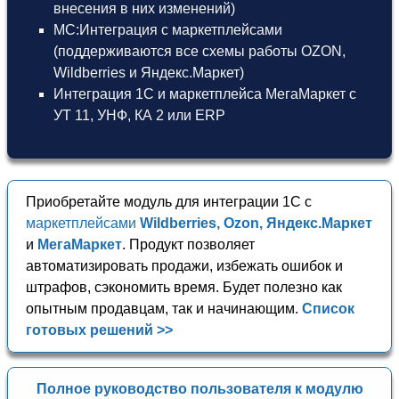
внесения в них изменений)
МС:Интеграция с маркетплейсами
(поддерживаются все схемы работы OZON,
Wildberries и Яндекс.Маркет)
Интеграция 1С и маркетплейса МегаМаркет
с
УТ 11
,
УНФ
,
КА 2
или
ERP
Приобретайте модуль для интеграции 1С с
маркетплейсами
Wildberries, Ozon, Яндекс.Маркет
и
МегаМаркет
. Продукт позволяет
автоматизировать продажи, избежать ошибок и
штрафов, сэкономить время. Будет полезно как
опытным продавцам, так и начинающим.
Список
готовых решений >>
Полное руководство пользователя к модулю