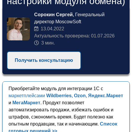
настройки модуля обмена)
Сорокин Сергей,
Генеральный
директор MoscowSoft
13.04.2022
Актуальность проверена: 01.07.2026
3 мин.
Получить консультацию
Приобретайте модуль для интеграции 1С с
маркетплейсами
Wildberries, Ozon, Яндекс.Маркет
и
МегаМаркет
. Продукт позволяет
автоматизировать продажи, избежать ошибок и
штрафов, сэкономить время. Будет полезно как
опытным продавцам, так и начинающим.
Список
готовых решений >>