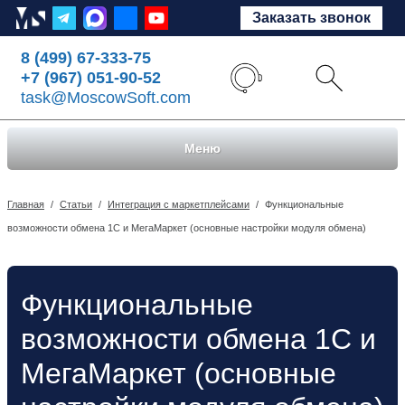
Заказать звонок
8 (499) 67-333-75
+7 (967) 051-90-52
task@MoscowSoft.com
Меню
Главная
/
Статьи
/
Интеграция с маркетплейсами
/
Функциональные
возможности обмена 1С и МегаМаркет (основные настройки модуля обмена)
Функциональные
возможности обмена 1С и
МегаМаркет (основные