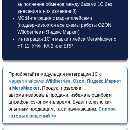
выполнение обменов между базами 1С без
внесения в них изменений)
МС:Интеграция с маркетплейсами
(поддерживаются все схемы работы OZON,
Wildberries и Яндекс.Маркет)
Интеграция 1С и маркетплейса МегаМаркет
с
УТ 11
,
УНФ
,
КА 2
или
ERP
Приобретайте модуль для интеграции 1С с
маркетплейсами
Wildberries, Ozon, Яндекс.Маркет
и
МегаМаркет
. Продукт позволяет
автоматизировать продажи, избежать ошибок и
штрафов, сэкономить время. Будет полезно как
опытным продавцам, так и начинающим.
Список
готовых решений >>