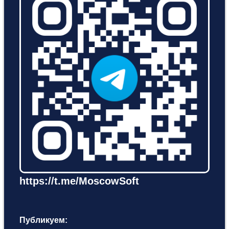
https://t.me/MoscowSoft
Публикуем: