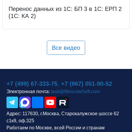
Перенос данных из 1С: БП 3 в 1С: ЕРП 2
(1С: КА 2)
Все видео
+7 (499) 67-333-75
,
+7 (967) 051-90-52
Электронная почта:
task@MoscowSoft.com
Адрес:
117630, г.Москва, Старокалужское шоссе 62
с1к9, оф.325
Работаем по Москве, всей России и странам