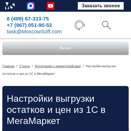
Заказать звонок
8 (499) 67-333-75
+7 (967) 051-90-52
task@MoscowSoft.com
Меню
Главная
/
Статьи
/
Интеграция с маркетплейсами
/
Настройки выгрузки
остатков и цен из 1С в МегаМаркет
Настройки выгрузки
остатков и цен из 1С в
МегаМаркет