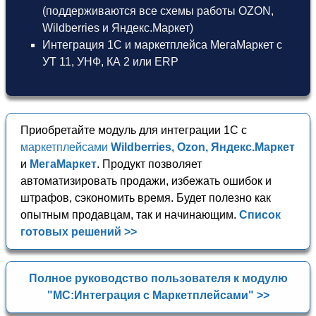
(поддерживаются все схемы работы OZON,
Wildberries и Яндекс.Маркет)
Интеграция 1С и маркетплейса МегаМаркет
с
УТ 11
,
УНФ
,
КА 2
или
ERP
Приобретайте модуль для интеграции 1С с
маркетплейсами
Wildberries, Ozon, Яндекс.Маркет
и
МегаМаркет
. Продукт позволяет
автоматизировать продажи, избежать ошибок и
штрафов, сэкономить время. Будет полезно как
опытным продавцам, так и начинающим.
Список
готовых решений >>
Полное руководство пользователя к модулю
"МС:Интеграция с Маркетплейсами" >>