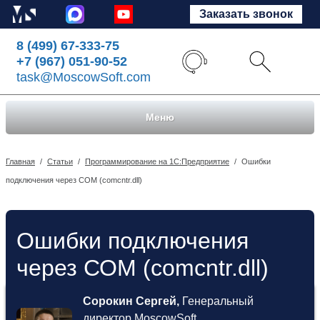
Заказать звонок
8 (499) 67-333-75
+7 (967) 051-90-52
task@MoscowSoft.com
Меню
Главная
/
Статьи
/
Программирование на 1С:Предприятие
/
Ошибки
подключения через СОМ (comcntr.dll)
Ошибки подключения
через СОМ (comcntr.dll)
Сорокин Сергей,
Генеральный
директор MoscowSoft