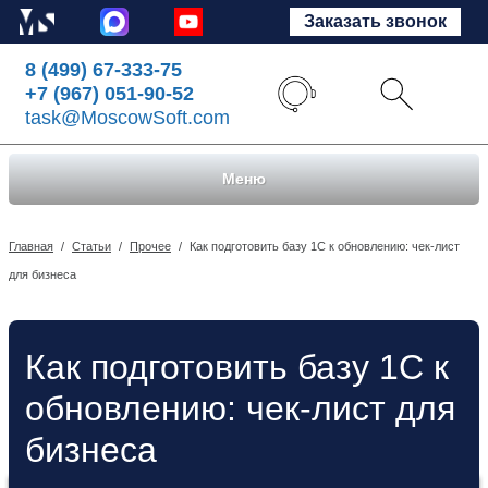
Заказать звонок
8 (499) 67-333-75
+7 (967) 051-90-52
task@MoscowSoft.com
Меню
Главная
/
Статьи
/
Прочее
/
Как подготовить базу 1С к обновлению: чек-лист
для бизнеса
Как подготовить базу 1С к
обновлению: чек-лист для
бизнеса