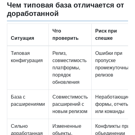
Чем типовая база отличается от
доработанной
Что
Риск при
Ситуация
проверить
спешке
Типовая
Релиз,
Ошибки при
конфигурация
совместимость
пропуске
платформы,
промежуточных
порядок
релизов
обновления
База с
Совместимость
Неработающие
расширениями
расширений с
формы, отчеты
новым релизом
или команды
Сильно
Измененные
Конфликты при
доработанная
объекты,
объединении