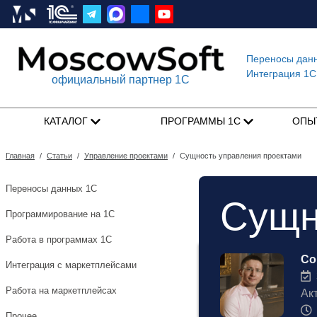
Переносы дан
Интеграция 1C
официальный партнер 1С
КАТАЛОГ
ПРОГРАММЫ 1С
ОПЫ
Главная
/
Статьи
/
Управление проектами
/
Сущность управления проектами
Переносы данных 1С
Сущн
Программирование на 1С
Работа в программах 1С
Со
Интеграция с маркетплейсами
3
Работа на маркетплейсах
Ак
Прочее