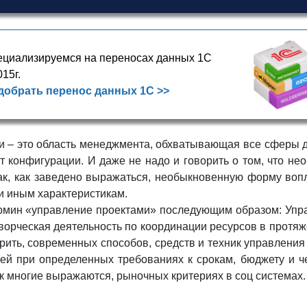
циализируемся на переносах данных 1С
015г.
добрать перенос данных 1С >>
 – это область менеджмента, обхватывающая все сферы дея
т конфигурации. И даже не надо и говорить о том, что н
как, как заведено выражаться, необыкновенную форму во
 и иным характеристикам.
рмин «управление проектами» последующим образом: Управ
 творческая деятельность по координации ресурсов в протя
рить, современных способов, средств и техник управления 
й при определенных требованиях к срокам, бюджету и чер
к многие выражаются, рыночных критериях в соц системах.