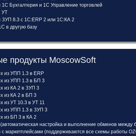
 1С Бухгалтерия и 1С Управление торговлей
и УТ
ЗУП 8.3 с 1С:ERP 2 или 1С:КА 2
С в другую базу
е продукты MoscowSoft
х из УПП 1.3 в ERP
 из УПП 1.3 в БП 3
 из КА 2 в ЗУП 3
 из КА 2 в БП 3
 из УТ 10.3 в УТ 11
х из УПП 1.3 в ЗУП 3
 из БП 3 в КА 2
(автоматическая настройка и выполнение обменов между б
 с маркетплейсами (поддерживаются все схемы работы OZON