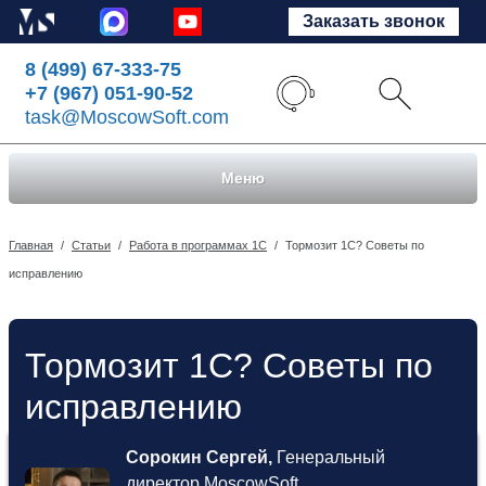
Заказать звонок
8 (499) 67-333-75
+7 (967) 051-90-52
task@MoscowSoft.com
Меню
Главная
/
Статьи
/
Работа в программах 1С
/
Тормозит 1С? Советы по
исправлению
Тормозит 1С? Советы по
исправлению
Сорокин Сергей,
Генеральный
директор MoscowSoft