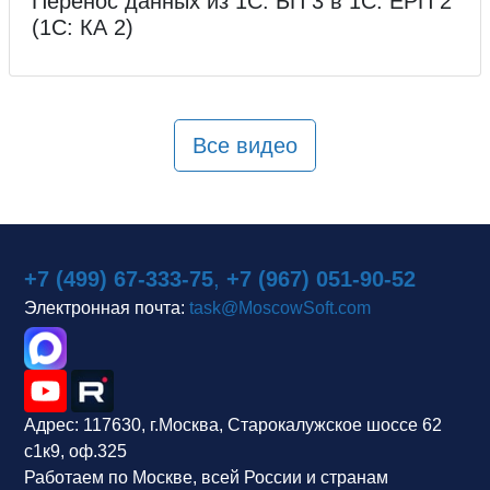
Перенос данных из 1С: БП 3 в 1С: ЕРП 2
(1С: КА 2)
Все видео
+7 (499) 67-333-75
,
+7 (967) 051-90-52
Электронная почта:
task@MoscowSoft.com
Адрес:
117630, г.Москва, Старокалужское шоссе 62
с1к9, оф.325
Работаем по Москве, всей России и странам