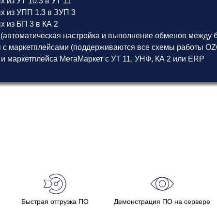
 из УТ 10.3 в УТ 11
х из УПП 1.3 в ЗУП 3
 из БП 3 в КА 2
(автоматическая настройка и выполнение обменов между б
 с маркетплейсами (поддерживаются все схемы работы OZON
 и маркетплейса МегаМаркет
с
УТ 11
,
УНФ
,
КА 2
или
ERP
Быстрая отгрузка ПО
Демонстрация ПО на сервере