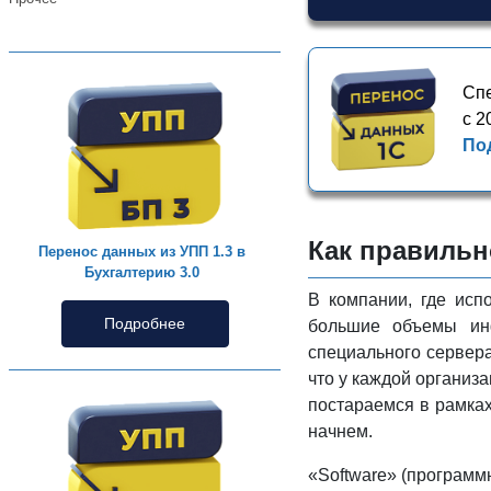
Спе
с 2
По
Как правильн
Перенос данных из УПП 1.3 в
Бухгалтерию 3.0
В компании, где исп
Подробнее
большие объемы инф
специального сервера
что у каждой организ
постараемся в рамках
начнем.
«Software» (программ