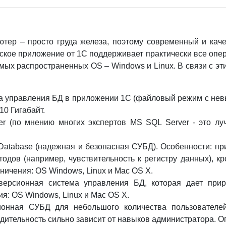
тер – просто груда железа, поэтому современный и кач
тское приложение от 1С поддерживает практически все оп
амых распространенных OS – Windows и Linux. В связи с э
ма управления БД в приложении 1С (файловый режим с нев
10 Гигабайт.
rver (по мнению многих экспертов MS SQL Server - это 
 Database (надежная и безопасная СУБД). Особенности: п
одов (например, чувствительность к регистру данных), кр
ничения: OS Windows, Linux и Mac OS X.
(версионная система управления БД, которая дает при
ия: OS Windows, Linux и Mac OS X.
сионная СУБД для небольшого количества пользователе
дительность сильно зависит от навыков администратора. Ог