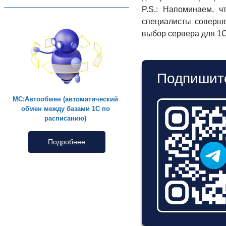
P.S.: Напоминаем, 
специалисты соверше
выбор сервера для 1С
Подпишите
МС:Автообмен (автоматический
обмен между базами 1С по
расписанию)
Подробнее