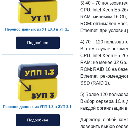
3) 40 – 70 пользовате
CPU: Intel Xeon E5-26
RAM: минимум 16 Gb, 
ROM: оптимален масс
Перенос данных из УТ 10.3 в УТ 11
Ethernet: при услови
4) 70 – 120 пользоват
Подробнее
В этом случае рекоме
CPU: Intel Xeon E5-26
RAM: не менее 32 Gb.
ROM: RAID 10 на баз
Ethernet: рекомендую
SSD (RAID 1).
5) Более 120 пользов
Выбор сервера 1С в д
Перенос данных из УПП 1.3 в ЗУП 3.1
каждой организации в
Директор любой комп
Подробнее
доверить выбор серв