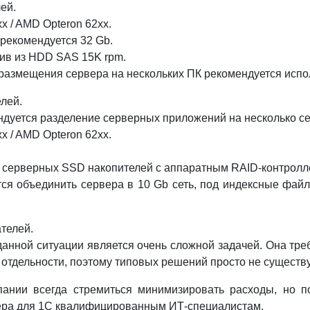
лей.
xx / AMD Opteron 62хх.
рекомендуется 32 Gb.
ив из HDD SAS 15K rpm.
и размещения сервера на нескольких ПК рекомендуется испол
елей.
ндуется разделение серверных приложений на несколько с
xx / AMD Opteron 62хх.
е серверных SSD накопителей с аппаратным RAID-контролл
тся объединить сервера в 10 Gb сеть, под индексные фай
ателей.
анной ситуации является очень сложной задачей. Она тре
 отдельности, поэтому типовых решений просто не существу
ании всегда стремиться минимизировать расходы, но по
ера для 1С квалифицированным ИТ-специалистам.