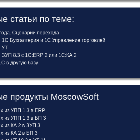
е статьи по теме:
 года. Сценарии перехода
 1С Бухгалтерия и 1С Управление торговлей
и УТ
ЗУП 8.3 с 1С:ERP 2 или 1С:КА 2
С в другую базу
е продукты MoscowSoft
х из УПП 1.3 в ERP
 из УПП 1.3 в БП 3
 из КА 2 в ЗУП 3
 из КА 2 в БП 3