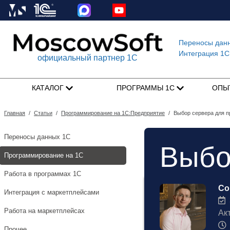
Переносы дан
Интеграция 1C
официальный партнер 1С
КАТАЛОГ
ПРОГРАММЫ 1С
ОПЫ
Главная
/
Статьи
/
Программирование на 1С:Предприятие
/
Выбор сервера для 
Переносы данных 1С
Выбо
Программирование на 1С
Работа в программах 1С
Со
Интеграция с маркетплейсами
3
Работа на маркетплейсах
Ак
Прочее