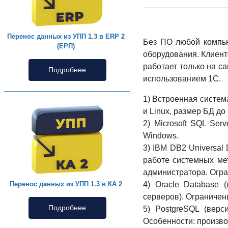
Перенос данных из УПП 1.3 в ERP 2
Без ПО любой компью
(ЕРП)
оборудования. Клиен
работает только на с
Подробнее
использованием 1С.
1) Встроенная систе
и Linux, размер БД до 
2) Microsoft SQL Se
Windows.
3) IBM DB2 Universal
работе системных мет
администратора. Огра
4) Oracle Database 
Перенос данных из УПП 1.3 в КА 2
серверов). Ограничен
Подробнее
5) PostgreSQL (вер
Особенности: произво