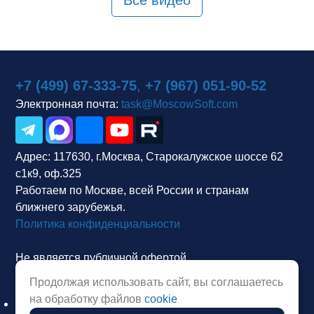
+7 (499) 67-333-75
,
+7 (967) 051-90-52
Электронная почта:
task@MoscowSoft.com
Адрес:
117630, г.Москва, Старокалужское шоссе 62
с1к9, оф.325
Работаем по Москве, всей России и странам
ближнего зарубежья.
Политика конфиденциальности
Не является публичной офертой.
Продолжая использовать сайт, вы соглашаетесь
на обработку файлов
cookie