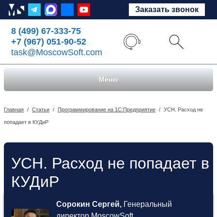
Заказать звонок
8 (499) 67-333-75
+7 (967) 051-90-52
task@MoscowSoft.com
Меню
Главная
/
Статьи
/
Программирование на 1С:Предприятие
/
УСН. Расход не
попадает в КУДиР
УСН. Расход не попадает в
КУДиР
Сорокин Сергей,
Генеральный
директор MoscowSoft