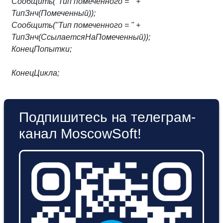
Сообщить("Тип помеченного = " +
ТипЗнч(Помеченный));
Сообщить("Тип помеченного = " +
ТипЗнч(СсылаетсяНаПомеченный));
КонецПопытки;
КонецЦикла;
Подпишитесь на телеграм-
канал MoscowSoft!