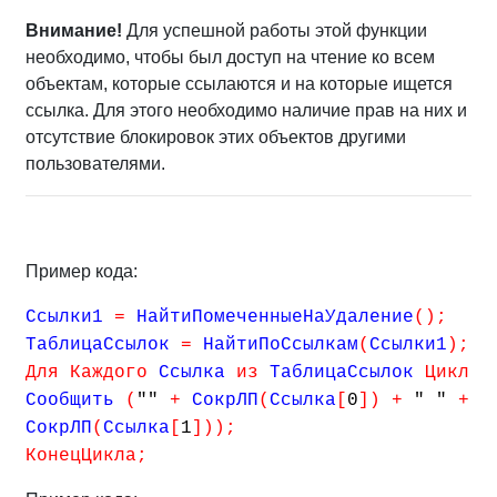
Внимание!
Для успешной работы этой функции
необходимо, чтобы был доступ на чтение ко всем
объектам, которые ссылаются и на которые ищется
ссылка. Для этого необходимо наличие прав на них и
отсутствие блокировок этих объектов другими
пользователями.
Пример кода:
Ссылки1
=
НайтиПомеченныеНаУдаление
(
)
;
ТаблицаСсылок
=
НайтиПоСсылкам
(
Ссылки1
)
;
Для
Каждого
Ссылка
из
ТаблицаСсылок
Цикл
Сообщить
(
""
+
СокрЛП
(
Ссылка
[
0
]
)
+
" "
+
СокрЛП
(
Ссылка
[
1
]
)
)
;
КонецЦикла
;