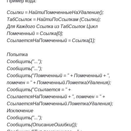
Пример кода:
Ссылки = НайтиПомеченныеНаУдаление();
ТабСсылок = НайтиПоСсылкам (Ссылки);
Для Каждого Ссылка из ТабСсылок Цикл
Помеченный = Ссылка[0];
СсылаетсяНаПомеченный = Ссылка[1];
Попытка
Сообщить("...");
Сообщить("...");
Сообщить("Помеченный = " + Помеченный + ",
помечен = " + Помеченный.ПометкаУдаления);
Сообщить("Ссылается = " +
СсылаетсяНаПомеченный + ", помечен = " +
СсылаетсяНаПомеченный.ПометкаУдаления);
Исключение
Сообщить("...");
Сообщить(ОписаниеОшибки());