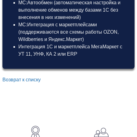
МС:Автообмен (автоматическая настройка и
выполнение обменов между базами 1С без
внесения в них изменений)
МС:Интеграция с маркетплейсами
(поддерживаются все схемы работы OZON,
Wildberries и Яндекс.Маркет)
Интеграция 1С и маркетплейса МегаМаркет
с
УТ 11
,
УНФ
,
КА 2
или
ERP
Возврат к списку