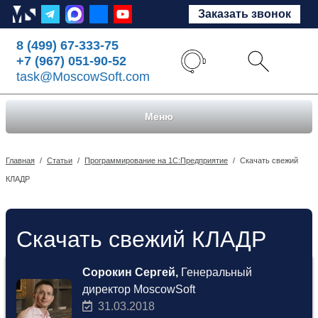
Заказать звонок
8 (499) 67-333-75
+7 (967) 051-90-52
task@MoscowSoft.com
Меню
Главная
/
Статьи
/
Программирование на 1С:Предприятие
/
Скачать свежий
КЛАДР
Скачать свежий КЛАДР
Сорокин Сергей,
Генеральный
директор MoscowSoft
31.03.2018