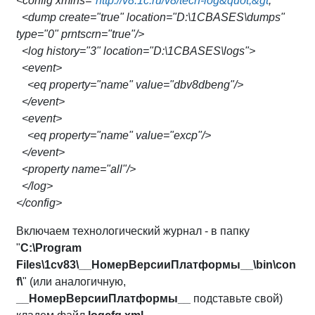
<config xmlns="
http://v8.1c.ru/v8/tech-log&quot;&gt
;
<dump create="true" location="D:\1CBASES\dumps"
type="0" prntscrn="true"/>
<log history="3" location="D:\1CBASES\logs">
<event>
<eq property="name" value="dbv8dbeng"/>
</event>
<event>
<eq property="name" value="excp"/>
</event>
<property name="all"/>
</log>
</config>
Включаем технологический журнал - в папку
"
С:\Program
Files\1cv83\__НомерВерсииПлатформы__\bin\con
f\
" (или аналогичную,
__НомерВерсииПлатформы__
подставьте свой)