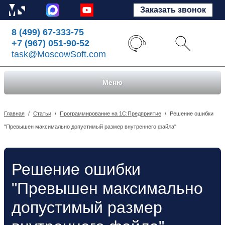
Заказать звонок
8 (499) 67-333-75
+7 (967) 051-90-52
task@MoscowSoft.com
Меню
Главная
/
Статьи
/
Программирование на 1С:Предприятие
/
Решение ошибки
"Превышен максимально допустимый размер внутреннего файла"
Решение ошибки
"Превышен максимально
допустимый размер