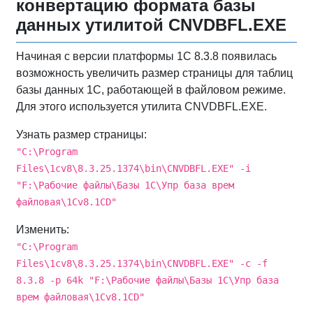
конвертацию формата базы
данных утилитой CNVDBFL.EXE
Начиная с версии платформы 1С 8.3.8 появилась
возможность увеличить размер страницы для таблиц
базы данных 1С, работающей в файловом режиме.
Для этого используется утилита CNVDBFL.EXE.
Узнать размер страницы:
"C:\Program
Files\1cv8\8.3.25.1374\bin\CNVDBFL.EXE" -i
"F:\Рабочие файлы\Базы 1С\Упр база врем
файловая\1Cv8.1CD"
Изменить:
"C:\Program
Files\1cv8\8.3.25.1374\bin\CNVDBFL.EXE" -c -f
8.3.8 -p 64k "F:\Рабочие файлы\Базы 1С\Упр база
врем файловая\1Cv8.1CD"