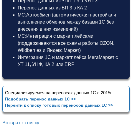
Перенос данных из УПП 1.3 в ЗУП 3
Перенос данных из БП 3 в КА 2
МС:Автообмен (автоматическая настройка и
выполнение обменов между базами 1С без
внесения в них изменений)
МС:Интеграция с маркетплейсами
(поддерживаются все схемы работы OZON,
Wildberries и Яндекс.Маркет)
Интеграция 1С и маркетплейса МегаМаркет
с
УТ 11
,
УНФ
,
КА 2
или
ERP
Специализируемся на переносах данных 1С с 2015г.
Подобрать перенос данных 1С >>
Перейти к списку готовых переносов данных 1С >>
Возврат к списку