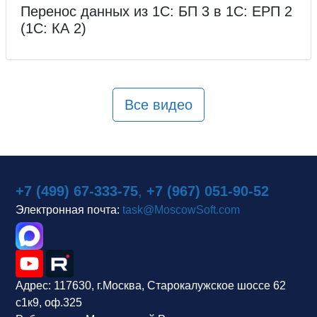
Перенос данных из 1С: БП 3 в 1С: ЕРП 2
(1С: КА 2)
Все видео
+7 (499) 67-333-75
,
+7 (967) 051-90-52
Электронная почта:
task@MoscowSoft.com
Адрес:
117630, г.Москва, Старокалужское шоссе 62
с1к9, оф.325