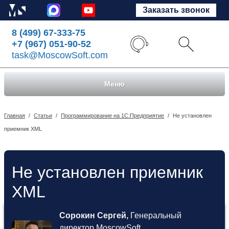
Заказать звонок
8 (499) 67-333-75
+7 (967) 051-90-52
task@MoscowSoft.com
Меню
Главная
/
Статьи
/
Программирование на 1С:Предприятие
/
Не установлен
приемник XML
Не установлен приемник
XML
Сорокин Сергей,
Генеральный
директор MoscowSoft