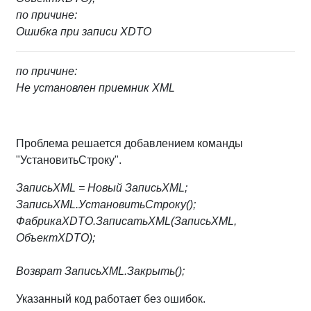
по причине:
Ошибка при записи XDTO
по причине:
Не установлен приемник XML
Проблема решается добавлением команды
"УстановитьСтроку".
ЗаписьXML = Новый ЗаписьXML;
ЗаписьXML.УстановитьСтроку();
ФабрикаXDTO.ЗаписатьXML(ЗаписьXML,
ОбъектXDTO);
Возврат ЗаписьXML.Закрыть();
Указанный код работает без ошибок.