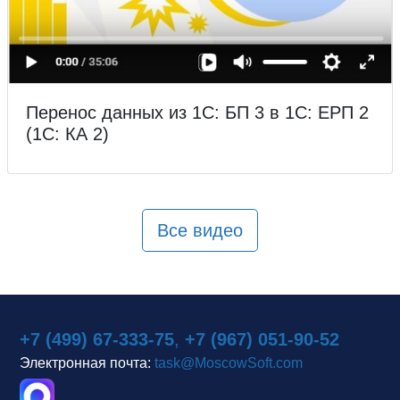
Перенос данных из 1С: БП 3 в 1С: ЕРП 2
(1С: КА 2)
Все видео
+7 (499) 67-333-75
,
+7 (967) 051-90-52
Электронная почта:
task@MoscowSoft.com