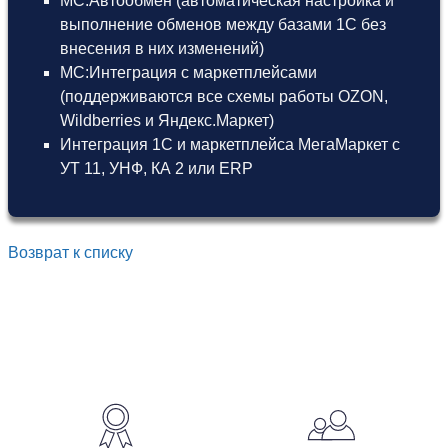
МС:Автообмен (автоматическая настройка и
выполнение обменов между базами 1С без
внесения в них изменений)
МС:Интеграция с маркетплейсами
(поддерживаются все схемы работы OZON,
Wildberries и Яндекс.Маркет)
Интеграция 1С и маркетплейса МегаМаркет
с
УТ 11
,
УНФ
,
КА 2
или
ERP
Возврат к списку