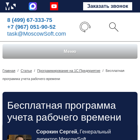
Заказать звонок
8 (499) 67-333-75
+7 (967) 051-90-52
task@MoscowSoft.com
Меню
Главная
/
Статьи
/
Программирование на 1С:Предприятие
/
Бесплатная
программа учета рабочего времени
Бесплатная программа
учета рабочего времени
Сорокин Сергей,
Генеральный
директор MoscowSoft