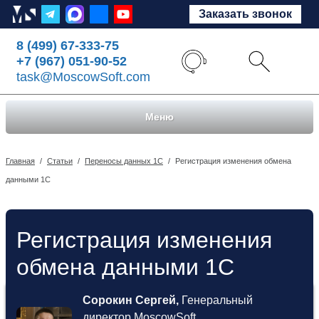
Заказать звонок
8 (499) 67-333-75
+7 (967) 051-90-52
task@MoscowSoft.com
Меню
Главная
/
Статьи
/
Переносы данных 1С
/
Регистрация изменения обмена
данными 1С
Регистрация изменения
обмена данными 1С
Сорокин Сергей,
Генеральный
директор MoscowSoft