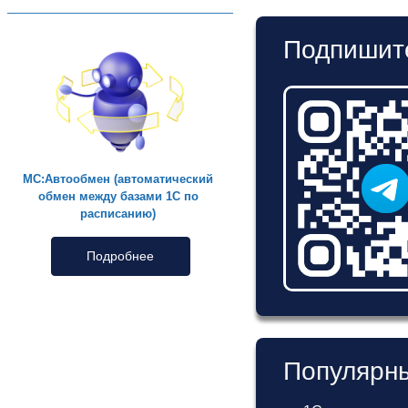
Подпишите
МС:Автообмен (автоматический
обмен между базами 1С по
расписанию)
Подробнее
Популярны