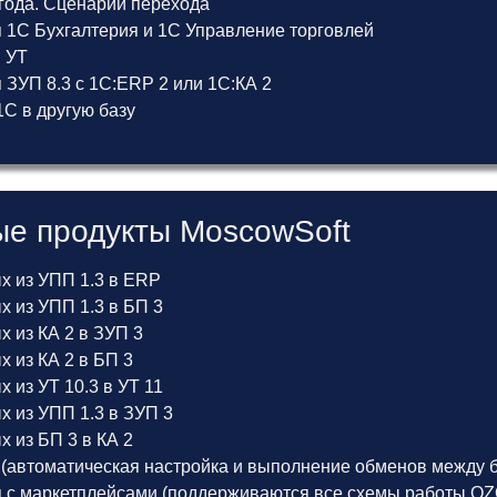
 года. Сценарии перехода
 1С Бухгалтерия и 1С Управление торговлей
и УТ
ЗУП 8.3 с 1С:ERP 2 или 1С:КА 2
С в другую базу
е продукты MoscowSoft
х из УПП 1.3 в ERP
 из УПП 1.3 в БП 3
 из КА 2 в ЗУП 3
 из КА 2 в БП 3
 из УТ 10.3 в УТ 11
х из УПП 1.3 в ЗУП 3
 из БП 3 в КА 2
(автоматическая настройка и выполнение обменов между б
 с маркетплейсами (поддерживаются все схемы работы OZON