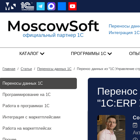
Переносы дан
Интеграция 1C
официальный партнер 1С
КАТАЛОГ
ПРОГРАММЫ 1С
ОПЫ
Главная
/
Статьи
/
Переносы данных 1С
/
Перенос данных из "1С:Управление стр
Переносы данных 1С
Перенос 
Программирование на 1С
"1C:ERP 
Работа в программах 1С
Интеграция с маркетплейсами
Со
1
Работа на маркетплейсах
Ак
Прочее