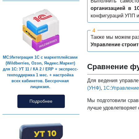
Выполнить самост
организацией в 1
конфигураций УПП и
Также мы можем раз
Управление строит
МС:Интеграция 1С с маркетплейсами
(Wildberries, Ozon, Яндекс.Маркет)
Сравнение фу
для 1С: УТ 11 / КА 2 / ERP + экспресс-
техподдержка 1 мес. + настройка
Для ведения управле
всех кабинетов. Бессрочная
лицензия.
(УНФ)
,
1С:Управление 
Мы подготовили срав
Подробнее
лучше удовлетворяет 