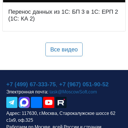
Перенос данных из 1С: БП 3 в 1С: ЕРП 2
(1С: КА 2)
Все видео
+7 (499) 67-333-75
,
+7 (967) 051-90-52
Электронная почта:
task@MoscowSoft.com
Адрес:
117630, г.Москва, Старокалужское шоссе 62
с1к9, оф.325
Работаем по Москве, всей России и странам