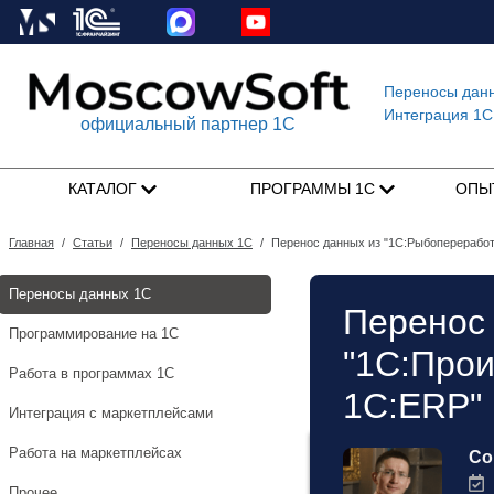
Переносы дан
Интеграция 1C
официальный партнер 1С
КАТАЛОГ
ПРОГРАММЫ 1С
ОПЫ
Главная
/
Статьи
/
Переносы данных 1С
/
Перенос данных из "1С:Рыбопереработк
Переносы данных 1С
Перенос 
Программирование на 1С
"1С:Прои
Работа в программах 1С
1C:ERP"
Интеграция с маркетплейсами
Работа на маркетплейсах
Со
1
Прочее