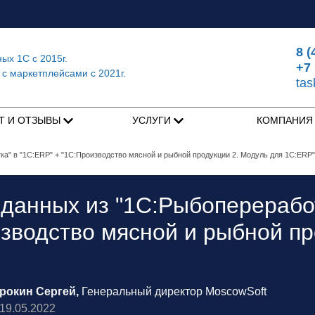
8 (
ных 1С
с 2015г.
+7 
 с маркетплейсами
с 2021г.
ta
Т И ОТЗЫВЫ
УСЛУГИ
КОМПАНИ
а" в "1С:ERP" + "1С:Производство мясной и рыбной продукции 2. Модуль для 1C:ERP"
данных из "1С:Рыбопереработ
зводство мясной и рыбной пр
рокин Сергей,
Генеральный директор MoscowSoft
9.05.2022