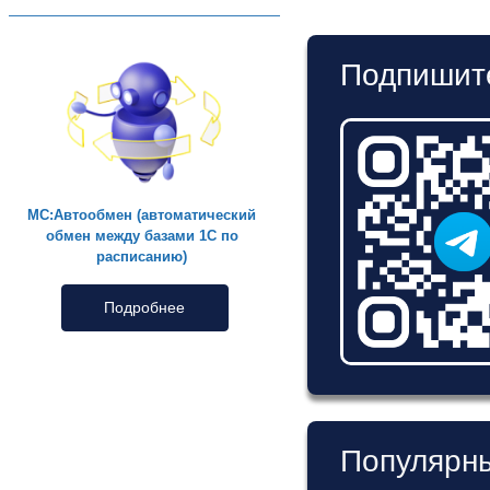
Подпишите
МС:Автообмен (автоматический
обмен между базами 1С по
расписанию)
Подробнее
Популярны