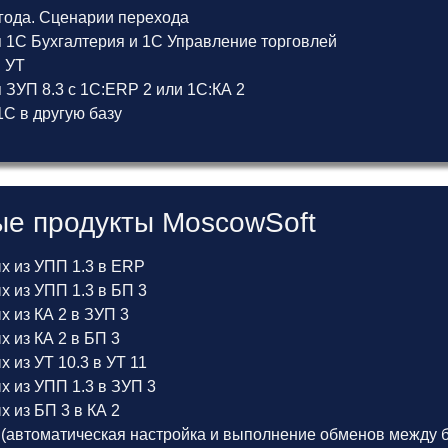
 года. Сценарии перехода
 1С Бухгалтерия и 1С Управление торговлей
и УТ
ЗУП 8.3 с 1С:ERP 2 или 1С:КА 2
С в другую базу
е продукты MoscowSoft
х из УПП 1.3 в ERP
 из УПП 1.3 в БП 3
 из КА 2 в ЗУП 3
 из КА 2 в БП 3
 из УТ 10.3 в УТ 11
х из УПП 1.3 в ЗУП 3
 из БП 3 в КА 2
(автоматическая настройка и выполнение обменов между б