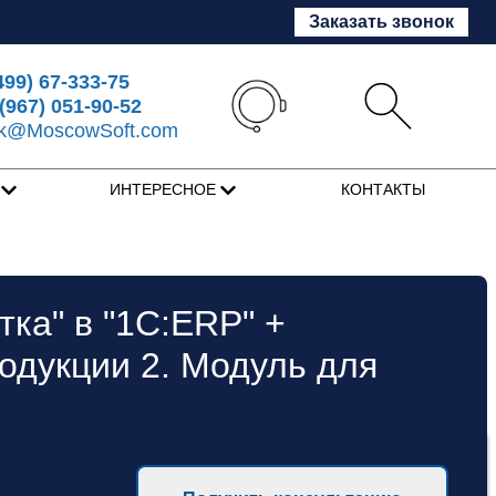
Заказать звонок
499) 67-333-75
(967) 051-90-52
sk@MoscowSoft.com
Я
ИНТЕРЕСНОЕ
КОНТАКТЫ
ка" в "1С:ERP" +
одукции 2. Модуль для