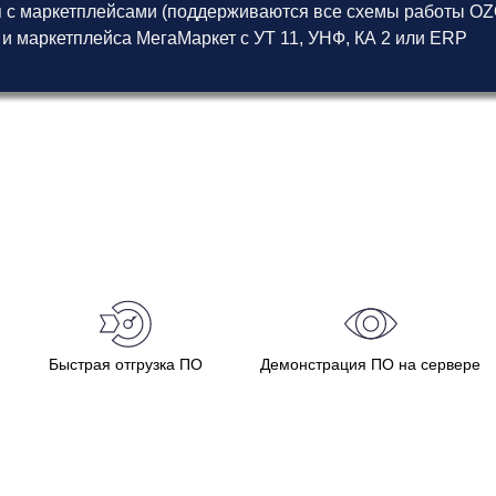
 с маркетплейсами (поддерживаются все схемы работы OZON
 и маркетплейса МегаМаркет
с
УТ 11
,
УНФ
,
КА 2
или
ERP
Быстрая отгрузка ПО
Демонстрация ПО на сервере