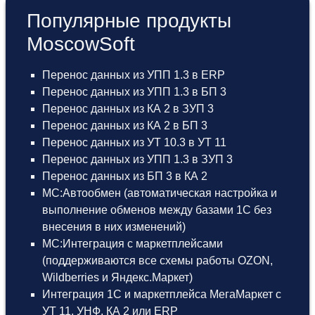
Популярные продукты
MoscowSoft
Перенос данных из УПП 1.3 в ERP
Перенос данных из УПП 1.3 в БП 3
Перенос данных из КА 2 в ЗУП 3
Перенос данных из КА 2 в БП 3
Перенос данных из УТ 10.3 в УТ 11
Перенос данных из УПП 1.3 в ЗУП 3
Перенос данных из БП 3 в КА 2
МС:Автообмен (автоматическая настройка и
выполнение обменов между базами 1С без
внесения в них изменений)
МС:Интеграция с маркетплейсами
(поддерживаются все схемы работы OZON,
Wildberries и Яндекс.Маркет)
Интеграция 1С и маркетплейса МегаМаркет
с
УТ 11
,
УНФ
,
КА 2
или
ERP