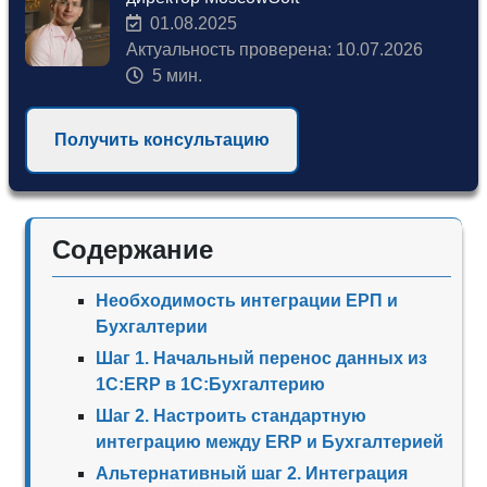
01.08.2025
Актуальность проверена: 10.07.2026
5 мин.
Получить консультацию
Содержание
Необходимость интеграции ЕРП и
Бухгалтерии
Шаг 1. Начальный перенос данных из
1С:ERP в 1С:Бухгалтерию
Шаг 2. Настроить стандартную
интеграцию между ERP и Бухгалтерией
Альтернативный шаг 2. Интеграция