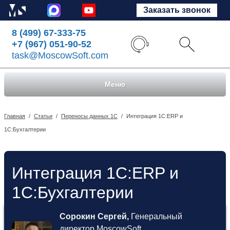
Заказать звонок
8 (499) 67-333-75
+7 (967) 051-90-52
task@MoscowSoft.com
Меню
Главная
/
Статьи
/
Переносы данных 1С
/
Интеграция 1С:ERP и
1С:Бухгалтерии
Интеграция 1С:ERP и
1С:Бухгалтерии
Сорокин Сергей,
Генеральный
директор MoscowSoft