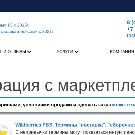
8 (
ных 1С
с 2015г.
+7 
 с маркетплейсами
с 2021г.
ta
Т И ОТЗЫВЫ
УСЛУГИ
КОМПАНИ
рация с маркетпл
арифами, условиями продажи и сделать заказ
можете н
Wildberries FBS. Термины "поставка", "сборочное
С непривычки термины могут показаться интуитивно 