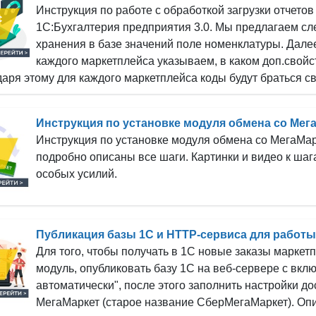
Инструкция по работе с обработкой загрузки отчетов
1С:Бухгалтерия предприятия 3.0. Мы предлагаем сл
хранения в базе значений поле номенклатуры. Далее
каждого маркетплейса указываем, в каком доп.свойс
аря этому для каждого маркетплейса коды будут браться св
Инструкция по установке модуля обмена со Мег
Инструкция по установке модуля обмена со МегаМар
подробно описаны все шаги. Картинки и видео к шаг
особых усилий.
Публикация базы 1С и HTTP-сервиса для работ
Для того, чтобы получать в 1С новые заказы марке
модуль, опубликовать базу 1С на веб-сервере с вк
автоматически", после этого заполнить настройки до
МегаМаркет (старое название СберМегаМаркет). Опи