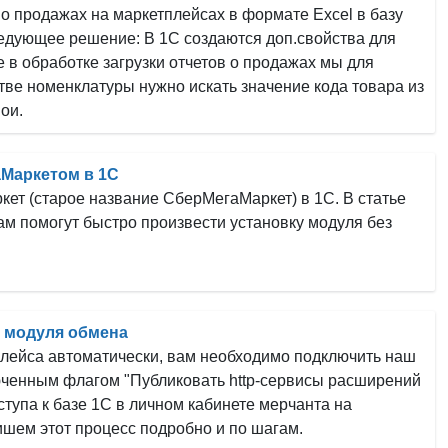
 о продажах на маркетплейсах в формате Excel в базу
едующее решение: В 1С создаются доп.свойства для
 в обработке загрузки отчетов о продажах мы для
тве номенклатуры нужно искать значение кода товара из
ои.
аМаркетом в 1С
кет (старое название СберМегаМаркет) в 1С. В статье
ам помогут быстро произвести установку модуля без
ы модуля обмена
тплейса автоматически, вам необходимо подключить наш
люченным флагом "Публиковать http-сервисы расширений
ступа к базе 1С в личном кабинете мерчанта на
шем этот процесс подробно и по шагам.