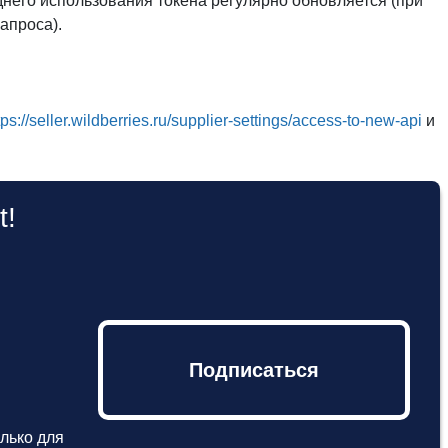
него использования токена регулярно обновляется (при
апроса).
tps://seller.wildberries.ru/supplier-settings/access-to-new-api
и
t!
Подписаться
лько для