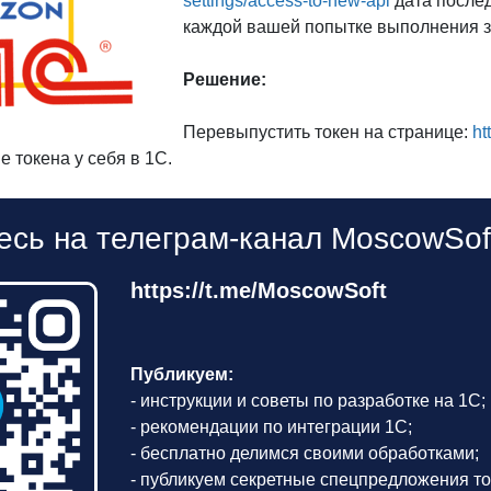
settings/access-to-new-api
дата послед
каждой вашей попытке выполнения з
Решение:
Перевыпустить токен на странице:
ht
е токена у себя в 1С.
сь на телеграм-канал MoscowSof
https://t.me/MoscowSoft
Публикуем:
- инструкции и советы по разработке на 1С;
- рекомендации по интеграции 1С;
- бесплатно делимся своими обработками;
- публикуем секретные спецпредложения то