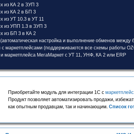
 из КА 2 в ЗУП 3
 из КА 2 в БП 3
 из УТ 10.3 в УТ 11
х из УПП 1.3 в ЗУП 3
 из БП 3 в КА 2
(автоматическая настройка и выполнение обменов между б
 с маркетплейсами (поддерживаются все схемы работы OZON
 и маркетплейса МегаМаркет
с
УТ 11
,
УНФ
,
КА 2
или
ERP
Приобретайте модуль для интеграции 1С с
маркетплей
Продукт позволяет автоматизировать продажи, избежат
как опытным продавцам, так и начинающим.
Список го