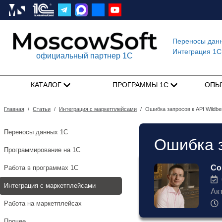
Переносы дан
Интеграция 1C
официальный партнер 1С
КАТАЛОГ
ПРОГРАММЫ 1С
ОПЫ
Главная
/
Статьи
/
Интеграция с маркетплейсами
/
Ошибка запросов к API Wildbe
Переносы данных 1С
Ошибка з
Программирование на 1С
Со
Работа в программах 1С
0
Интеграция с маркетплейсами
Ак
Работа на маркетплейсах
Прочее