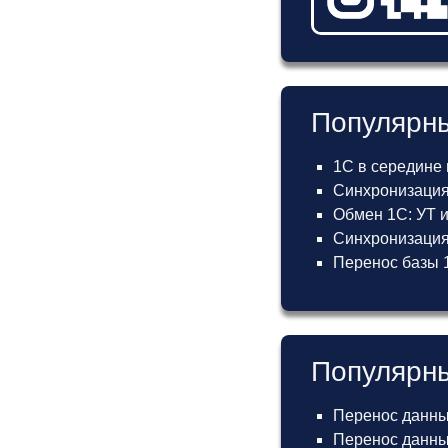
Популярны
1С в середине
Синхронизация
Обмен 1С: УТ 
Синхронизация 
Перенос базы 1
Популярны
Перенос данны
Перенос данных