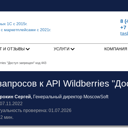
8 (
ных 1С
с 2015г.
+7 
 с маркетплейсами
с 2021г.
ta
Т И ОТЗЫВЫ
УСЛУГИ
КОМПАНИ
rries "Доступ запрещен" код 443
апросов к API Wildberries "Д
рокин Сергей,
Генеральный директор MoscowSoft
7.11.2022
туальность проверена: 01.07.2026
2 мин.