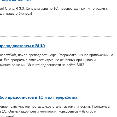
! Стенд R 3.3. Консультации по 1С: перенос данных, интеграция с
для вашего бизнеса!
 преподавателем в ВШЭ
oscowSoft, начал преподавать курс ‘Разработка бизнес-приложений на
. Его программа включает изучение основных принципов и
изнес-решений. Узнайте подробности на сайте ВШЭ.
сбор прайс-листов в 1С и их переработка
ление прайс-листов поставщиков станет автоматическим. Программа
в 1С. Оптимизация цен и мониторинг конкурентов – быстро и
омпании!