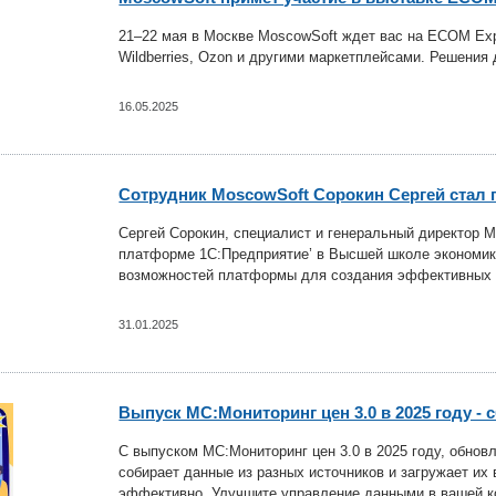
21–22 мая в Москве MoscowSoft ждет вас на ECOM Expo
Wildberries, Ozon и другими маркетплейсами. Решения 
16.05.2025
Cотрудник MoscowSoft Сорокин Сергей стал
Сергей Сорокин, специалист и генеральный директор M
платформе 1С:Предприятие’ в Высшей школе экономики
возможностей платформы для создания эффективных б
31.01.2025
Выпуск МС:Мониторинг цен 3.0 в 2025 году - 
С выпуском МС:Мониторинг цен 3.0 в 2025 году, обнов
собирает данные из разных источников и загружает их 
эффективно. Улучшите управление данными в вашей к