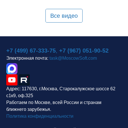
Все видео
+7 (499) 67-333-75
,
+7 (967) 051-90-52
Электронная почта:
task@MoscowSoft.com
Адрес:
117630, г.Москва, Старокалужское шоссе 62
с1к9, оф.325
Работаем по Москве, всей России и странам
ближнего зарубежья.
Политика конфиденциальности