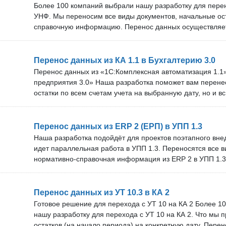
одну базу на несколько (и при этом РИБ по какой-то при
Более 100 компаний выбрали нашу разработку для перен
нужно настроить маппинг при переносе (в правилах конв
УНФ. Мы переносим все виды документов, начальные ос
удобно можно запрограммировать). Вам нужна более ко
справочную информацию. Перенос данных осуществляет
(например, один вид документов надо "превращать" в др
(Конвертация данных 2). При выгрузке данных есть воз
по организациям. Наши преимущества: Мы оперативно 
новые версии программ. Срок технической поддержки и
Перенос данных из КА 1.1 в Бухгалтерию 3.0
зависит от тарифа. В нашей команде более 10 специали
Перенос данных из «1С:Комплексная автоматизация 1.1»
покупкой: Вы можете бесплатно проверить наше решение
предприятия 3.0» Наша разработка поможет вам перене
остатки по всем счетам учета на выбранную дату, но и 
информацию и документы за выбранный период. Преим
по счетам бухгалтерского учёта, документам и норматив
информации. Возможность применения фильтра по орга
Перенос данных из ERP 2 (ЕРП) в УПП 1.3
обновление решения под новые версии программ. Техни
Наша разработка подойдёт для проектов поэтапного вне
бесплатные обновления. Срок технической поддержки и
идет параллельная работа в УПП 1.3. Переносятся все 
зависит от тарифа. Команда из более чем 10 специалист
нормативно-справочная информация из ERP 2 в УПП 1.3 
для базовой версии «1С:Бухгалтерия предприятия 3.0», 
также будет полезна сотрудникам, в чьи задачи входит в
ПРОФ. Проверка перед покупкой: Вы можете бесплатно
Преимущества: Пожелания и идеи по улучшению функци
на своём сервере. Оставьте заявку, и мы договоримся о
принимаются и могут быть реализованы без дополнител
Перенос данных из УТ 10.3 в КА 2
подключения нашего специалиста.
Консультации для пользователей по вопросам переноса
Готовое решение для перехода с УТ 10 на КА 2 Более 1
конечного результата. Вы покупаете правила переноса о
нашу разработку для перехода с УТ 10 на КА 2. Что мы 
необходимые обновления по мере выпуска новых релизо
остатков (на начало периода) на конкретную дату. Пере