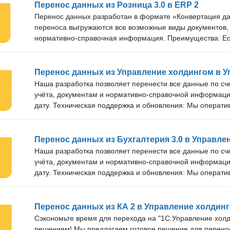
Преимущества: Есть возможность применить фильтр по 
Перенос данных из Розница 3.0 в ERP 2
оперативно обновляем решение под новые версии прог
Перенос данных разработан в формате «Конвертация да
состоит из более чем 10 специалистов, которые оказыва
переноса выгружаются все возможные виды документов, 
поддержку. Срок технической поддержки и бесплатных о
нормативно-справочная информация. Преимущества: Ест
тарифа. Наша разработка подойдёт как для первичного 
организациям. Разработка подходит как для первичного
«1С:УНФ», так и для регулярного обмена данными. Пров
«1С:Розница», так и для регулярного обмена данными. 
можете бесплатно проверить наше решение на своём сер
обновления: Мы оперативно обновляем решение под но
Перенос данных из Управление холдингом в 
мы договоримся об удобном времени подключения наше
Срок технической поддержки и бесплатных обновлений з
Наша разработка позволяет перенести все данные по сч
нашей команде более 10 специалистов. Проверка перед
учёта, документам и нормативно-справочной информац
бесплатно проверить наше решение на своём сервере. Ос
дату. Техническая поддержка и обновления: Мы операт
договоримся об удобном времени подключения нашего 
под новые версии программ. Срок технической поддержк
обновлений зависит от тарифа. В нашей команде более 
Проверка перед покупкой: Вы можете бесплатно провер
Перенос данных из Бухгалтерия 3.0 в Управле
своём сервере. Оставьте заявку, и мы договоримся об у
Наша разработка позволяет перенести все данные по сч
подключения нашего специалиста.
учёта, документам и нормативно-справочной информац
дату. Техническая поддержка и обновления: Мы операт
под новые версии программ. Срок технической поддержк
обновлений зависит от тарифа. В нашей команде более 
Разработка подойдёт для базовой версии «1С:Бухгалтери
Перенос данных из КА 2 в Управление холдинг
также версий КОРП и ПРОФ. Проверка перед покупкой: 
Сэкономьте время для перехода на "1С:Управление хол
проверить наше решение на своём сервере. Оставьте зая
решением! Мы предлагаем готовое решение для перено