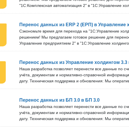
удобном времени подключения нашего специалиста.
"1С:Комплексная автоматизация 2" в "1С:Управление хол
Преимущества нашего решения: Перенос проверен на р
Перенос всех необходимых данных, включая начальные о
выбранный период и нормативно-справочную информац
Перенос данных из ERP 2 (ЕРП) в Управление 
учтены все возможные виды документов, начальных оста
Сэкономьте время для перехода на "1С:Управление хол
поддержка от команды из более чем 10 специалистов. 
решением! Мы предлагаем готовое решение для перено
решение под новые версии программ. Срок технической
Управление предприятием 2" в "1С:Управление холдинго
обновлений зависит от тарифа. Возможность выгрузки к
нашего решения: Перенос проверен на реальных базах 
+ характеристика» как отдельной номенклатуры. Проверк
необходимых данных, включая начальные остатки, доку
можете бесплатно проверить наше решение на своём се
период и нормативно-справочную информацию. В проце
Перенос данных из Управление холдингом 3.3 
возможные виды документов, начальных остатков и НСИ
Наша разработка позволяет перенести все данные по сч
от команды из более чем 10 специалистов. Мы операти
учёта, документам и нормативно-справочной информац
под новые версии программ. Срок технической поддержк
дату. Техническая поддержка и обновления: Мы операт
обновлений зависит от тарифа. Возможность выгрузки к
под новые версии программ. Срок технической поддержк
+ характеристика» как отдельной номенклатуры. Проверк
обновлений зависит от тарифа. В нашей команде более 
можете бесплатно проверить наше решение на своём се
Разработка подойдёт для базовой версии «1С:Бухгалтери
Перенос данных из БП 3.0 в БП 3.0
также версий КОРП и ПРОФ. Проверка перед покупкой: 
Наша разработка позволяет перенести все данные по сч
проверить наше решение на своём сервере. Оставьте зая
учёта, документам и нормативно-справочной информац
удобном времени подключения нашего специалиста.
дату. Техническая поддержка и обновления: Мы операт
под новые версии программ. Срок технической поддержк