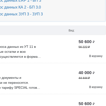
с данных ERP 2 - БП 3
с данных КА 2 - БП 3.0
с данных ЗУП 3 - ЗУП 3
Вид:
50 600
₽
оса данных из УТ 11 в
56 222
₽
ые остатки и всю
В корзину
существляется в формате
 возможность применить
ативно обновляем
 поддержки и бесплатных
40 000
₽
10 специалистов.
е документы и
44 444
₽
ить наше решение на
и не переносятся.
В корзину
о тарифу SPECIAL готовы
 если у вас не
и не обновляется, но
у. Вам нужно разделить
50 600
₽