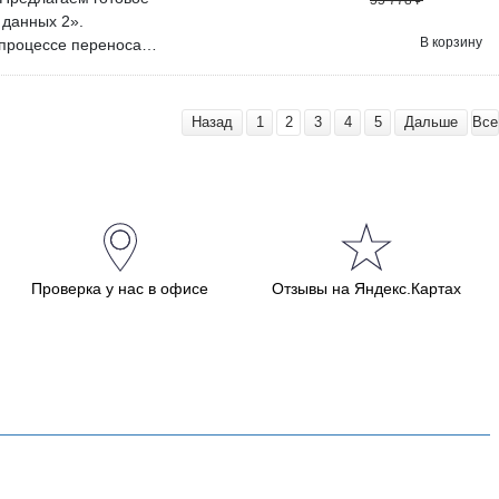
55 778
₽
ческая поддержка и
 данных 2».
 бесплатных обновлений
В корзину
 процессе переноса
е бесплатно проверить
ументы с движениями.
 договоримся об удобном
платы после покупки. Мы
амм. Срок технической
Назад
1
2
3
4
5
Дальше
Все
. В нашей команде более
бесплатно проверить наше
воримся об удобном
Проверка у нас в офисе
Отзывы на Яндекс.Картах