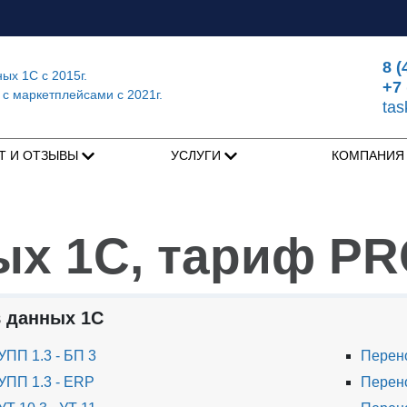
8 (
ных 1С
с 2015г.
+7 
 с маркетплейсами
с 2021г.
ta
Т И ОТЗЫВЫ
УСЛУГИ
КОМПАНИ
ых 1С, тариф P
 данных 1С
ПП 1.3 - БП 3
Перено
УПП 1.3 - ERP
Перено