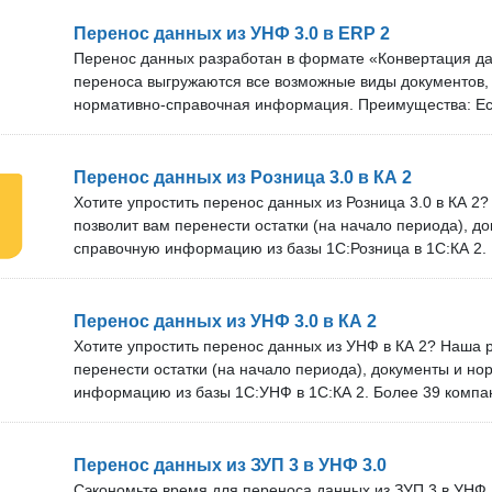
обновлений зависит от тарифа. В нашей команде более 
Разработка подойдёт для базовой версии «1С:Бухгалтери
Перенос данных из УНФ 3.0 в ERP 2
также версий КОРП и ПРОФ. Проверка перед покупкой: 
Перенос данных разработан в формате «Конвертация да
проверить наше решение на своём сервере. Оставьте зая
переноса выгружаются все возможные виды документов, 
удобном времени подключения нашего специалиста.
нормативно-справочная информация. Преимущества: Ест
организациям. Разработка подходит как для первичного
«1С:УНФ», так и для регулярного обмена данными. Более 39 предприятий уже
воспользовались нашей разработкой. Техническая поддержка и обновления: Мы
Перенос данных из Розница 3.0 в КА 2
оперативно обновляем решение под новые версии прогр
Хотите упростить перенос данных из Розница 3.0 в КА 2
поддержки и бесплатных обновлений зависит от тарифа
позволит вам перенести остатки (на начало периода), д
10 специалистов. Проверка перед покупкой: Вы можете 
справочную информацию из базы 1С:Розница в 1С:КА 2.
решение на своём сервере. Оставьте заявку, и мы дого
данных реализованы в формате «Конвертация данных 2
времени подключения нашего специалиста.
разработки: Применение фильтра выгрузки по организац
как для первичного переноса данных из «1С:Розница», та
Перенос данных из УНФ 3.0 в КА 2
обмена данными. Оперативное обновление решения под
Хотите упростить перенос данных из УНФ в КА 2? Наша 
Техническая поддержка и бесплатные обновления. Срок 
перенести остатки (на начало периода), документы и н
бесплатных обновлений зависит от тарифа. Проверка пе
информацию из базы 1С:УНФ в 1С:КА 2. Более 39 компа
бесплатно проверить наше решение на своём сервере. Ос
этой разработкой. Правила конвертации данных реализ
договоримся об удобном времени подключения нашего 
«Конвертация данных 2». Преимущества нашей разрабо
выгрузки по организациям. Разработка подходит как для
Перенос данных из ЗУП 3 в УНФ 3.0
данных из «1С:УНФ», так и для регулярного обмена да
Сэкономьте время для переноса данных из ЗУП 3 в УНФ