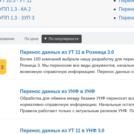
Т 10.3 - УТ 11
Перено
ПП 1.3 - КА 2
Перено
УПП 1.3 - ЗУП 3
Перено
названию
По цене
По популярности
Перенос данных из УТ 11 в Розница 3.0
Более 100 компаний выбрали нашу разработку для перен
Розница 3. Мы переносим все виды документов, начальн
возможную справочную информацию. Перенос данных о
КД 2 (Конвертация данных 2). При выгрузке данных есть
фильтр по организациям. Наши преимущества: Мы опер
решение под новые версии программ. Срок технической
Перенос данных из УНФ в УНФ
обновлений зависит от тарифа. В нашей команде более 
Обработка для обмена между базами УНФ переносит вс
Проверка перед покупкой: Вы можете бесплатно провер
нормативно-справочную информацию. Начальные остатк
своём сервере.
Правила работают только с актуальным релизом УНФ. П
адаптировать под ваш релиз. Для кого подойдет перенос:
идентичные релизы. Ваша старая база УНФ повреждена 
открывается. Вам нужно объединить несколько баз в одн
Перенос данных из УТ 11 в УНФ 3.0