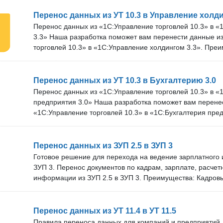
2 года. Оперативно обновляем решение под новые верс
техническую поддержку. Срок технической поддержки и 
Перенос данных из УТ 10.3 в Управление холди
зависит от тарифа. В нашей команде более 10 специали
Перенос данных из «1С:Управление торговлей 10.3» в «
покупкой: Вы можете бесплатно проверить наше решение
3.3» Наша разработка поможет вам перенести данные и
Оставьте заявку, и мы договоримся об удобном времени
торговлей 10.3» в «1С:Управление холдингом 3.3». Пре
специалиста.
данных по счетам бухгалтерского учёта, документам и 
информации. Оперативное обновление решения под нов
Техническая поддержка и бесплатные обновления. Срок 
Перенос данных из УТ 10.3 в Бухгалтерию 3.0
бесплатных обновлений зависит от тарифа. Команда из 
Перенос данных из «1С:Управление торговлей 10.3» в «
специалистов. Проверка перед покупкой: Вы можете бес
предприятия 3.0» Наша разработка поможет вам перене
решение на своём сервере.
«1С:Управление торговлей 10.3» в «1С:Бухгалтерия пред
Преимущества: Перенос данных по счетам бухгалтерског
нормативно-справочной информации. Оперативное обн
новые версии программ. Техническая поддержка и бесп
Перенос данных из ЗУП 2.5 в ЗУП 3
технической поддержки и бесплатных обновлений зависи
Готовое решение для перехода на ведение зарплатного и
более чем 10 специалистов. Разработка подойдёт для б
ЗУП 3. Перенос документов по кадрам, зарплате, расче
«1С:Бухгалтерия предприятия 3.0», а также версий КОР
информации из ЗУП 2.5 в ЗУП 3. Преимущества: Кадров
покупкой: Вы можете бесплатно проверить наше решение
перенести полностью, без ограничений по датам, а расч
года. Оперативно обновляем решение под новые версии
техническую поддержку. Срок технической поддержки и 
Перенос данных из УТ 11.4 в УТ 11.5
зависит от тарифа. В нашей команде более 10 специали
Правила переноса данных для компаний и предприятий,