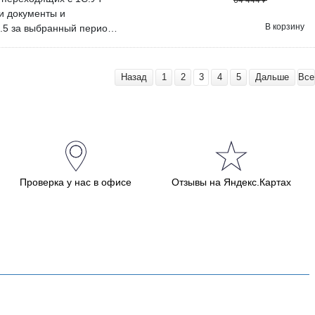
64 444
₽
 на своём сервере.
и документы и
 подключения нашего
В корзину
.5 за выбранный период.
щайтесь постараемся
олее чем 10 человек
 любых вопросов; Вы
Назад
1
2
3
4
5
Дальше
Все
бходимые обновления по
 обновлений зависит от
о проверить наше решение
Проверка у нас в офисе
Отзывы на Яндекс.Картах