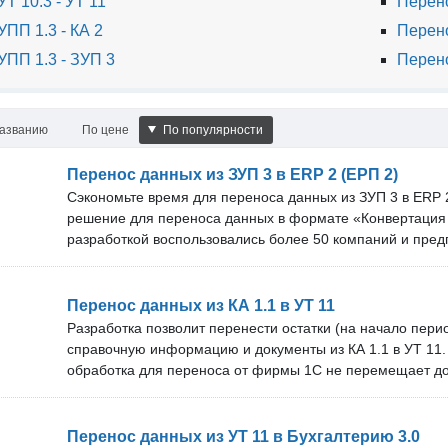
Т 10.3 - УТ 11
Перено
ПП 1.3 - КА 2
Перено
УПП 1.3 - ЗУП 3
Перено
названию
По цене
По популярности
Перенос данных из ЗУП 3 в ERP 2 (ЕРП 2)
Сэкономьте время для переноса данных из ЗУП 3 в ERP 
решение для переноса данных в формате «Конвертация
разработкой воспользовались более 50 компаний и пре
техническая поддержка и обновления: В процессе перен
нормативно-справочная информация и документы с дви
получать обновления без дополнительной платы после п
Перенос данных из КА 1.1 в УТ 11
обновляем решение под новые версии программ. Срок т
Разработка позволит перенести остатки (на начало пери
бесплатных обновлений зависит от тарифа. В нашей ком
справочную информацию и документы из КА 1.1 в УТ 11.
специалистов. Проверка перед покупкой: Вы можете бес
обработка для переноса от фирмы 1С не перемещает д
решение на своём сервере. Оставьте заявку, и мы дого
Разработка протестирована и на реальных базах 1С. Те
времени подключения нашего специалиста.
команды из более чем 10 специалистов. Разовая покупк
последующим получением бесплатных обновлений. Срок
Перенос данных из УТ 11 в Бухгалтерию 3.0