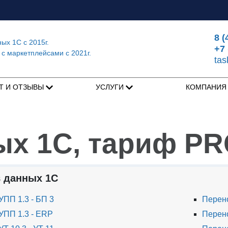
8 (
ных 1С
с 2015г.
+7 
 с маркетплейсами
с 2021г.
ta
Т И ОТЗЫВЫ
УСЛУГИ
КОМПАНИ
ых 1С, тариф P
 данных 1С
ПП 1.3 - БП 3
Перено
УПП 1.3 - ERP
Перено