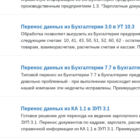
получения бесплатных обновлений зависит от тарифа. 
производственным предприятием 1.3. *Зарплатные доку
выполнить не один проект по переносу за год. Разработк
ограниченно. Документы будут проведены, если они име
сотрудникам, в чьи задачи входит внедрение УТ 11. Вни
исходной базе. Преимущества: Перенос всех типов доку
перенос сразу на основной базе — используйте копии дл
справочников. Сопоставление справочников по идентифи
Перенос данных из Бухгалтерии 3.0 в УТ 10.3
Как только результат будет соответствовать вашим тре
случае отсутствия совпадений — по наименованию. Воз
Обработка позволяет выгрузить из Бухгалтерии предприя
загружайте в УТ 10.3.
данных из нескольких БП 3 в одну УПП 1.3. Техническая
следующим счетам: 10, 41, 43, 50, 51, 52, 60, 62 - остат
Мы оперативно обновляем решение под новые версии п
товарам, взаиморасчетам, расчетным счетам и кассам. 
технической поддержки и бесплатных обновлений зависи
справочная информация полностью и документы. Преим
команде более 10 специалистов. Проверка перед покупк
поддержка и обновления: Возможность получать обновл
проверить наше решение на своём сервере.
платы после покупки. Мы оперативно обновляем решени
Перенос данных из Бухгалтерии 7.7 в Бухгалте
программ. Срок технической поддержки и бесплатных об
Типовой перенос из Бухгалтерии 7.7 в Бухгалтерию предп
тарифа. В нашей команде более 10 специалистов. Прове
довольно проблемный - при выполнении происходит мно
можете бесплатно проверить наше решение на своём сер
нашей компании эти недочеты исправлены. Преимуществ
мы договоримся об удобном времени подключения наше
поддержка и обновления: Возможность получать обновл
платы после приобретения. Мы оперативно обновляем 
программ. Срок технической поддержки и бесплатных об
Перенос данных из КА 1.1 в ЗУП 3.1
тарифа. В нашей команде более 10 специалистов. Перех
Готовое решение для перехода на ведение зарплатного и
на БП 3.0 — непростая задача, и специалистов по работе
ЗУП 3.1. Перенос документов по кадрам, зарплате, расч
непросто. Наши специалисты помогут вам с переходом в
справочной информации из КА 1.1 в ЗУП 3.1. Преимуще
поддержки.
можно перенести полностью, без ограничений по датам,