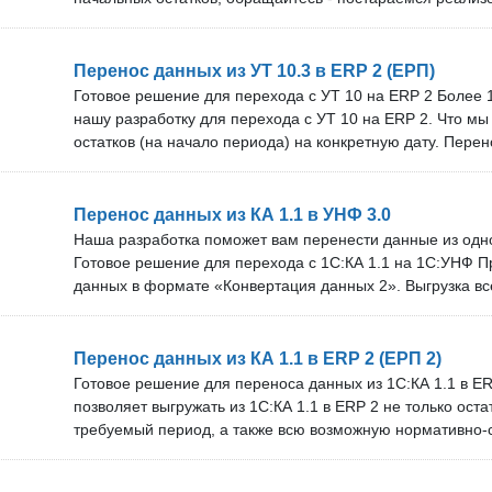
технической поддержки и бесплатных обновлений зависи
Команда специалистов из более чем 10 человек оказыва
команде более 10 специалистов. Проверка перед покупк
и помогает в решении любых вопросов; Вы покупаете пр
проверить наше решение на своём сервере.
и получаете необходимые обновления по мере выпуска 
Перенос данных из УТ 10.3 в ERP 2 (ЕРП)
получения бесплатных обновлений зависит от тарифа. П
Готовое решение для перехода с УТ 10 на ERP 2 Более
Вы можете бесплатно проверить наше решение на своём
нашу разработку для перехода с УТ 10 на ERP 2. Что м
остатков (на начало периода) на конкретную дату. Пере
документов и справочников. Фильтрация по организация
релизов УТ 10.3 и ERP 2. Множество опциональных пара
Техническая поддержка и обновления. Мы оперативно 
Перенос данных из КА 1.1 в УНФ 3.0
новые версии программ и оказываем техническую поддер
Наша разработка поможет вам перенести данные из одн
поддержки и бесплатных обновлений зависит от тарифа
Готовое решение для перехода с 1С:КА 1.1 на 1С:УНФ Преиму
10 специалистов. Проверка перед покупкой: Вы можете 
данных в формате «Конвертация данных 2». Выгрузка в
решение на своём сервере.
документов, начальных остатков и всей нормативно-сп
Возможность применения фильтра по организациям. Нес
выгрузки начальных остатков товаров на выбор. Техниче
Перенос данных из КА 1.1 в ERP 2 (ЕРП 2)
обновления: Мы оперативно обновляем решение под но
Готовое решение для переноса данных из 1С:КА 1.1 в E
Срок технической поддержки и бесплатных обновлений з
позволяет выгружать из 1С:КА 1.1 в ERP 2 не только оста
нашей команде более 10 специалистов. Проверка перед
требуемый период, а также всю возможную нормативно
бесплатно проверить наше решение на своём сервере. Ос
Наша обработка не содержит ошибок, обнаруженных в ст
договоримся об удобном времени подключения нашего 
фирмы 1С. Преимущества: Возможность применения фи