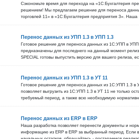
и бесплатных обновлений зависит от тарифа. Проверка 
Сэкономьте время для перехода на «1С:Бухгалтерия пр
можете бесплатно проверить наше решение на своём сер
решением! Мы предлагаем решение для переноса данны
возможность упростить переход на новую систему учёта 
торговлей 11» в «1С:Бухгалтерия предприятия 3». Наша 
2019 году и ей уже успешно воспользовались более чем 
Преимущества нашего решения: Перенос всех необходи
документы за выбранный период и нормативно-справоч
Перенос данных из УПП 1.3 в УПП 1.3
процессе переноса учтены все возможные виды документ
Готовое решение для переноса данных из 1С:УПП в УПП
НСИ. Техническая поддержка от команды из более чем 1
предназначены для последнего на данный момент релиз
оперативно обновляем решение под новые версии прогр
SPECIAL готовы выпустить версию для вашего релиза, е
поддержки и бесплатных обновлений зависит от тарифа.
обновить базу. Мы оперативно обновляем решение под 
каждой пары «номенклатура + характеристика» как отде
оказываем техническую поддержку. Срок технической по
Проверка перед покупкой: Вы можете бесплатно провер
обновлений зависит от тарифа. В нашей команде более 
Перенос данных из УПП 1.3 в УТ 11
своём сервере.
Проверка перед покупкой: Вы можете бесплатно провер
Готовое решение для переноса данных из 1С:УПП 1.3 в 
своём сервере.
позволяет выгрузить из 1С:УПП 1.3 в УТ 11 не только ост
требуемый период, а также всю необходимую норматив
информацию. В разработке исправлены ошибки, которые
обработке от 1С. Преимущества: Подходит для франчай
проекты по переносу данных. Можно приобрести один ра
Перенос данных из ERP в ERP
обновления без дополнительной платы. Более 360 комп
Наша разработка позволяет перенести документы и нор
перешли на УТ 11 с помощью этого решения! Мы опера
информацию из ERP в ERP за выбранный период. Если 
под новые версии программ и оказываем техническую по
начальных остатков, обращайтесь - постараемся реализ