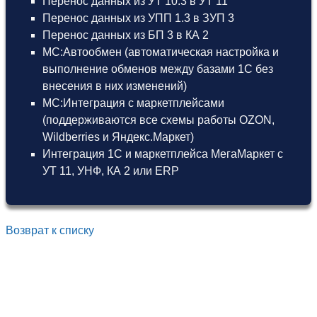
Перенос данных из УТ 10.3 в УТ 11
Перенос данных из УПП 1.3 в ЗУП 3
Перенос данных из БП 3 в КА 2
МС:Автообмен (автоматическая настройка и
выполнение обменов между базами 1С без
внесения в них изменений)
МС:Интеграция с маркетплейсами
(поддерживаются все схемы работы OZON,
Wildberries и Яндекс.Маркет)
Интеграция 1С и маркетплейса МегаМаркет
с
УТ 11
,
УНФ
,
КА 2
или
ERP
Возврат к списку