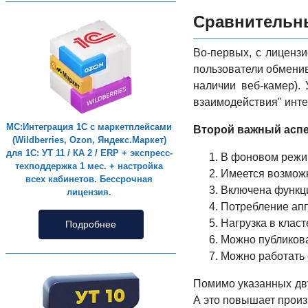
Сравнительны
Во-первых, с лиценз
пользователи обменив
наличии веб-камер). 
взаимодействия" инте
МС:Интеграция 1С с маркетплейсами
Второй важный аспе
(Wildberries, Ozon, Яндекс.Маркет)
для 1С: УТ 11 / КА 2 / ERP + экспресс-
В фоновом режи
техподдержка 1 мес. + настройка
Имеется возможн
всех кабинетов. Бессрочная
Включена функц
лицензия.
Потребление апп
Нагрузка в клас
Подробнее
Можно публикова
Можно работать 
Помимо указанных дву
А это повышает произв