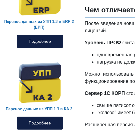
Чем отличает
Перенос данных из УПП 1.3 в ERP 2
После введения новш
(ЕРП)
лицензий.
Подробнее
Уровень ПРОФ
счита
одновременная р
нагрузка не дол
Можно использовать
функционирование по 
Сервер 1С КОРП
стои
свыше пятисот с
Перенос данных из УПП 1.3 в КА 2
"железо" имеет 
Подробнее
Расширенная версия 