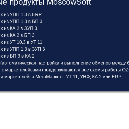
е продукты MoscowSoft
х из УПП 1.3 в ERP
 из УПП 1.3 в БП 3
 из КА 2 в ЗУП 3
 из КА 2 в БП 3
 из УТ 10.3 в УТ 11
х из УПП 1.3 в ЗУП 3
 из БП 3 в КА 2
(автоматическая настройка и выполнение обменов между б
 с маркетплейсами (поддерживаются все схемы работы OZON
 и маркетплейса МегаМаркет
с
УТ 11
,
УНФ
,
КА 2
или
ERP