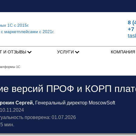
8 (
ных 1С
с 2015г.
+7 
 с маркетплейсами
с 2021г.
ta
Т И ОТЗЫВЫ
УСЛУГИ
КОМПАНИ
латформы 1С
ие версий ПРОФ и КОРП пла
рокин Сергей,
Генеральный директор MoscowSoft
0.11.2024
туальность проверена: 01.07.2026
5 мин.