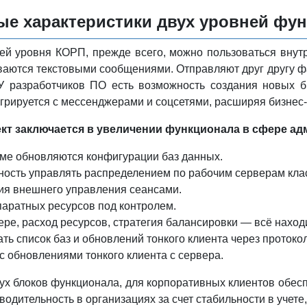
е характеристики двух уровней фу
ией уровня КОРП, прежде всего, можно пользоваться внут
аются текстовыми сообщениями. Отправляют друг другу фа
У разработчиков ПО есть возможность создания новых биз
грируется с мессенджерами и соцсетями, расширяя бизнес
кт заключается в увеличении функционала в сфере ад
ме обновляются конфигурации баз данных.
ость управлять распределением по рабочим серверам кла
ия внешнего управления сеансами.
аратных ресурсов под контролем.
тере, расход ресурсов, стратегия балансировки — всё нахо
ть список баз и обновлений тонкого клиента через протоко
с обновлениями тонкого клиента с сервера.
х блоков функционала, для корпоративных клиентов обесп
одительность в организациях за счет стабильности в учете