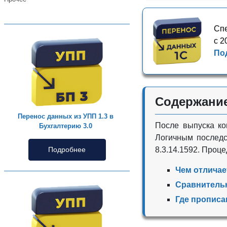
Спе
с 2
По
Содержани
Перенос данных из УПП 1.3 в
После выпуска к
Бухгалтерию 3.0
Логичным последс
8.3.14.1592. Проц
Подробнее
Чем отличае
Сравнитель
Где прописа