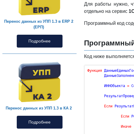
Для работы нужно, 
отдельно на сервис
1
Перенос данных из УПП 1.3 в ERP 2
Программный код соде
(ЕРП)
Подробнее
Программный 
Код ниже выполняется
Функция
 ДанныеЕдиныхГо
	ДанныеЗаполнен
	ИННОбъекта 
=
 С
	РезультатПрове
Если
 Результат
Перенос данных из УПП 1.3 в КА 2
Если
 Р
Подробнее
Иначе