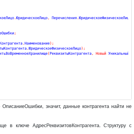
коеЛицо
.
ЮридическоеЛицо
,
 Перечисления
.
ЮридическоеФизическоеЛицо
.
еОшибки
;
Контрагента
.
Наименование
)
;
тыКонтрагента
.
ЮридическоеФизическоеЛицо
)
;
итьВоВременноеХранилище
(
РеквизитыКонтрагента
,
Новый
 УникальныйИд
о ОписаниеОшибки, значит, данные контрагента найти не
ще в ключе АдресРеквизитовКонтрагента. Структуру с