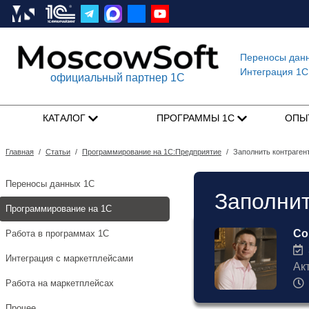
Переносы дан
Интеграция 1C
официальный партнер 1С
КАТАЛОГ
ПРОГРАММЫ 1С
ОПЫ
Главная
/
Статьи
/
Программирование на 1С:Предприятие
/
Заполнить контраген
Переносы данных 1С
Заполнит
Программирование на 1С
Со
Работа в программах 1С
3
Интеграция с маркетплейсами
Ак
Работа на маркетплейсах
Прочее