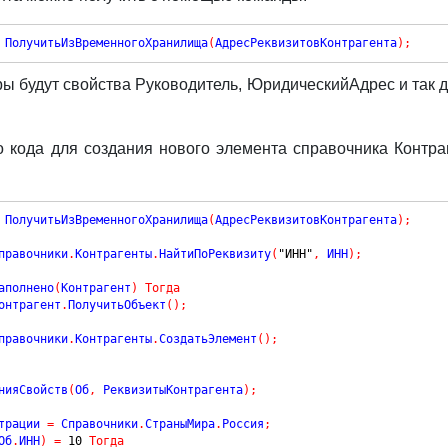
 ПолучитьИзВременногоХранилища
(
АдресРеквизитовКонтрагента
)
;
ры будут свойства Руководитель, ЮридическийАдрес и так 
.
 кода для создания нового элемента справочника Контр
 ПолучитьИзВременногоХранилища
(
АдресРеквизитовКонтрагента
)
;
правочники
.
Контрагенты
.
НайтиПоРеквизиту
(
"ИНН"
,
 ИНН
)
;
аполнено
(
Контрагент
)
Тогда
онтрагент
.
ПолучитьОбъект
(
)
;
правочники
.
Контрагенты
.
СоздатьЭлемент
(
)
;
енияСвойств
(
Об
,
 РеквизитыКонтрагента
)
;
трации 
=
 Справочники
.
СтраныМира
.
Россия
;
Об
.
ИНН
)
=
10
Тогда