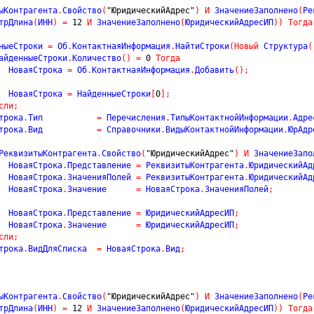
ыКонтрагента
.
Свойство
(
"ЮридическийАдрес"
)
И
 ЗначениеЗаполнено
(
Ре
трДлина
(
ИНН
)
=
12
И
 ЗначениеЗаполнено
(
ЮридическийАдресИП
)
)
Тогда
нныеСтроки 
=
 Об
.
КонтактнаяИнформация
.
НайтиСтроки
(
Новый
 Структура
(
айденныеСтроки
.
Количество
(
)
=
0
Тогда
			НоваяСтрока 
=
 Об
.
КонтактнаяИнформация
.
Добавить
(
)
;
			НоваяСтрока 
=
 НайденныеСтроки
[
0
]
;
сли
;
Строка
.
Тип           
=
 Перечисления
.
ТипыКонтактнойИнформации
.
Адре
Строка
.
Вид           
=
 Справочники
.
ВидыКонтактнойИнформации
.
ЮрАдр
РеквизитыКонтрагента
.
Свойство
(
"ЮридическийАдрес"
)
И
 ЗначениеЗапо
			НоваяСтрока
.
Представление 
=
 РеквизитыКонтрагента
.
ЮридическийАд
			НоваяСтрока
.
ЗначенияПолей 
=
 РеквизитыКонтрагента
.
ЮридическийАд
			НоваяСтрока
.
Значение      
=
 НоваяСтрока
.
ЗначенияПолей
;
			НоваяСтрока
.
Представление 
=
 ЮридическийАдресИП
;
			НоваяСтрока
.
Значение      
=
 ЮридическийАдресИП
;
сли
;
строка
.
ВидДляСписка  
=
 НоваяСтрока
.
Вид
;
ыКонтрагента
.
Свойство
(
"ЮридическийАдрес"
)
И
 ЗначениеЗаполнено
(
Ре
трДлина
(
ИНН
)
=
12
И
 ЗначениеЗаполнено
(
ЮридическийАдресИП
)
)
Тогда