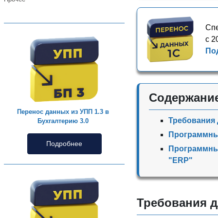
Спе
с 2
По
Содержани
Перенос данных из УПП 1.3 в
Требования 
Бухгалтерию 3.0
Программный
Подробнее
Программный
"ERP"
Требования д