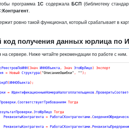
чтобы программа
1С
содержала
БСП
(библиотеку станда
С:Контрагент
.
ржит ровно такой функционал, который срабатывает в карт
код получения данных юрлица по И
 на сервере. Ниже читайте рекомендации по работе с ним.
сРеестровПоИНН
(
Знач
 ИННОбъекта
,
Знач
 ЭтоЮрЛицо
)
Экспорт
ия 
=
Новый
 Структура
(
"ОписаниеОшибки"
,
""
)
;
окрП
(
ИННОбъекта
)
;
рки 
=
 ИдентификационныеНомераНалогоплательщиков
.
ПроверитьСоответ
Проверки
.
СоответствуетТребованиям 
Тогда
езультатПроверки
.
ЭтоЮрЛицо 
Тогда
			РеквизитыКонтрагента 
=
 РаботаСКонтрагентами
.
СведенияОЮридическ
			РеквизитыКонтрагента 
=
 РаботаСКонтрагентами
.
РеквизитыПредприни