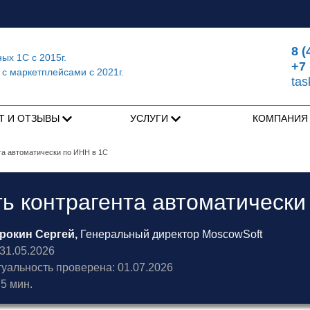
8 (
ных 1С
с 2015г.
+7 
 с маркетплейсами
с 2021г.
ta
Т И ОТЗЫВЫ
УСЛУГИ
КОМПАНИ
та автоматически по ИНН в 1С
ь контрагента автоматически
рокин Сергей,
Генеральный директор MoscowSoft
1.05.2026
туальность проверена: 01.07.2026
5 мин.