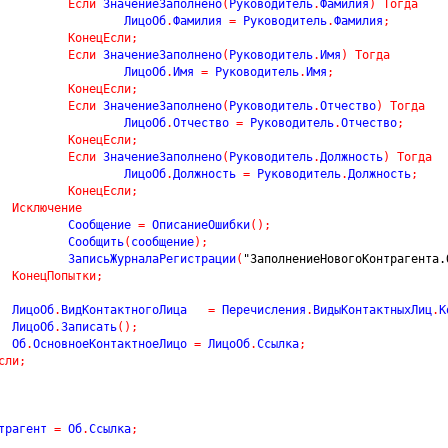
Если
 ЗначениеЗаполнено
(
Руководитель
.
Фамилия
)
Тогда
					ЛицоОб
.
Фамилия 
=
 Руководитель
.
Фамилия
;
КонецЕсли
;
Если
 ЗначениеЗаполнено
(
Руководитель
.
Имя
)
Тогда
					ЛицоОб
.
Имя 
=
 Руководитель
.
Имя
;
КонецЕсли
;
Если
 ЗначениеЗаполнено
(
Руководитель
.
Отчество
)
Тогда
					ЛицоОб
.
Отчество 
=
 Руководитель
.
Отчество
;
КонецЕсли
;
Если
 ЗначениеЗаполнено
(
Руководитель
.
Должность
)
Тогда
					ЛицоОб
.
Должность 
=
 Руководитель
.
Должность
;
КонецЕсли
;
Исключение
				Сообщение 
=
 ОписаниеОшибки
(
)
;
				Сообщить
(
сообщение
)
;
				ЗаписьЖурналаРегистрации
(
"ЗаполнениеНовогоКонтрагента.
КонецПопытки
;
			ЛицоОб
.
ВидКонтактногоЛица   
=
 Перечисления
.
ВидыКонтактныхЛиц
.
К
			ЛицоОб
.
Записать
(
)
;
			Об
.
ОсновноеКонтактноеЛицо 
=
 ЛицоОб
.
Ссылка
;
сли
;
трагент 
=
 Об
.
Ссылка
;