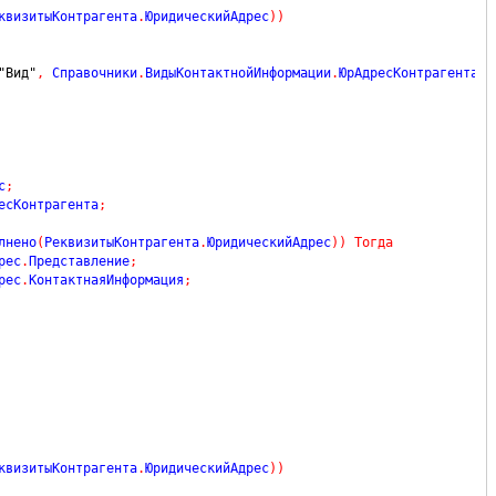
квизитыКонтрагента
.
ЮридическийАдрес
)
)
"Вид"
,
 Справочники
.
ВидыКонтактнойИнформации
.
ЮрАдресКонтрагента
)
)
с
;
есКонтрагента
;
лнено
(
РеквизитыКонтрагента
.
ЮридическийАдрес
)
)
Тогда
рес
.
Представление
;
рес
.
КонтактнаяИнформация
;
квизитыКонтрагента
.
ЮридическийАдрес
)
)