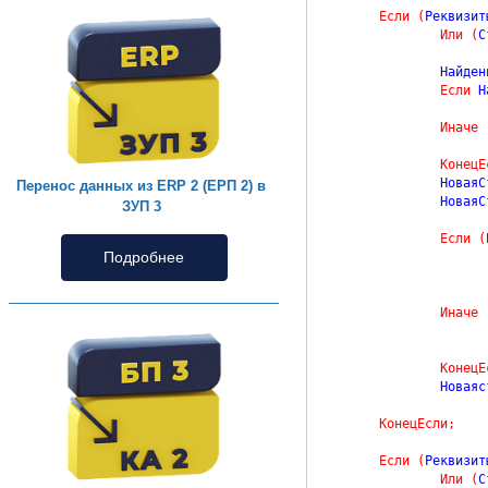
Если
(
Реквизит
Или
(
С
		Найде
Если
 Н
Иначе
КонецЕ
		Новая
Перенос данных из ERP 2 (ЕРП 2) в
		Новая
ЗУП 3
Если
(
Подробнее
Иначе
КонецЕ
		Новая
КонецЕсли
;
Если
(
Реквизит
Или
(
С