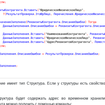
сли
;
изитыКонтрагента
.
Вставить
(
"ЮридическоеФизическоеЛицо"
,
?
(
РезультатПроверки
.
ЭтоЮрЛицо
,
 Перечисления
.
ЮридическоеФизичес
начениеЗаполнено
(
РеквизитыКонтрагента
.
ОписаниеОшибки
)
Тогда
			ДанныеЗаполнения
.
ОписаниеОшибки 
=
 РеквизитыКонтрагента
.
Описани
			ДанныеЗаполнения
.
Вставить
(
"НаименованиеКонтрагента"
,
 Реквизиты
			ДанныеЗаполнения
.
Вставить
(
"ЮридическоеФизическоеЛицо"
,
 Реквизи
			ДанныеЗаполнения
.
Вставить
(
"АдресРеквизитовКонтрагента"
,
 Помест
сли
;
еЗаполнения
.
ОписаниеОшибки 
=
 РезультатПроверки
.
ОписаниеОшибки
;
Заполнения
;
ие имеет тип Структура. Если у структуры есть свойств
труктура будет содержать адрес во временном хранили
нта можно получить с помощью команды: