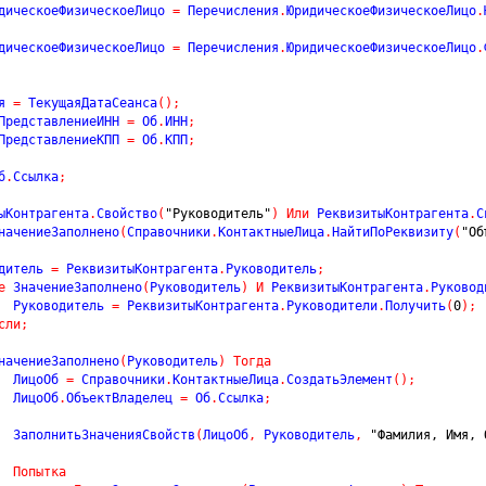
дическоеФизическоеЛицо 
=
 Перечисления
.
ЮридическоеФизическоеЛицо
.
дическоеФизическоеЛицо 
=
 Перечисления
.
ЮридическоеФизическоеЛицо
.
я 
=
 ТекущаяДатаСеанса
(
)
;
ПредставлениеИНН 
=
 Об
.
ИНН
;
ПредставлениеКПП 
=
 Об
.
КПП
;
б
.
Ссылка
;
ыКонтрагента
.
Свойство
(
"Руководитель"
)
Или
 РеквизитыКонтрагента
.
С
начениеЗаполнено
(
Справочники
.
КонтактныеЛица
.
НайтиПоРеквизиту
(
"Об
одитель 
=
 РеквизитыКонтрагента
.
Руководитель
;
е
 ЗначениеЗаполнено
(
Руководитель
)
И
 РеквизитыКонтрагента
.
Руковод
			Руководитель 
=
 РеквизитыКонтрагента
.
Руководители
.
Получить
(
0
)
;
сли
;
начениеЗаполнено
(
Руководитель
)
Тогда
			ЛицоОб 
=
 Справочники
.
КонтактныеЛица
.
СоздатьЭлемент
(
)
;
			ЛицоОб
.
ОбъектВладелец 
=
 Об
.
Ссылка
;
			ЗаполнитьЗначенияСвойств
(
ЛицоОб
,
 Руководитель
,
"Фамилия, Имя, 
Попытка