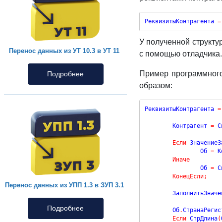
РеквизитыКонтрагента 
=
У полученной структу
Перенос данных из УТ 10.3 в УТ 11
с помощью отладчика
Пример программного
Подробнее
образом:
РеквизитыКонтрагента 
=
	Контрагент 
=
 С
Если
 ЗначениеЗ
		Об 
=
 К
Иначе
		Об 
=
 С
КонецЕсли
;
Перенос данных из УПП 1.3 в ЗУП 3.1
	ЗаполнитьЗнач
Подробнее
	Об
.
СтранаРегис
Если
 СтрДлина
(