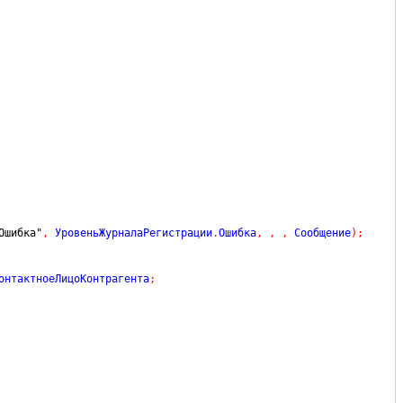
Ошибка"
,
 УровеньЖурналаРегистрации
.
Ошибка
,
,
,
 Сообщение
)
;
онтактноеЛицоКонтрагента
;