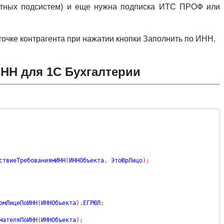
ртных подсистем) и еще нужна подписка ИТС ПРОФ или
очке контрагента при нажатии кнопки Заполнить по ИНН.
НН для 1С Бухгалтерии
ствиеТребованиямИНН
(
ИННОбъекта
,
 ЭтоЮрЛицо
)
;
омЛицеПоИНН
(
ИННОбъекта
)
.
ЕГРЮЛ
;
мателяПоИНН
(
ИННОбъекта
)
;