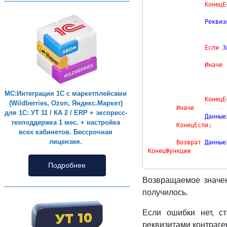
КонецЕ
		Рекв
Если
 З
Иначе
МС:Интеграция 1С с маркетплейсами
КонецЕ
(Wildberries, Ozon, Яндекс.Маркет)
Иначе
для 1С: УТ 11 / КА 2 / ERP + экспресс-
		Данны
техподдержка 1 мес. + настройка
КонецЕсли
;
всех кабинетов. Бессрочная
лицензия.
Возврат
 Данные
КонецФункции
Подробнее
Возвращаемое значен
получилось.
Если ошибки нет, с
реквизитами контраге