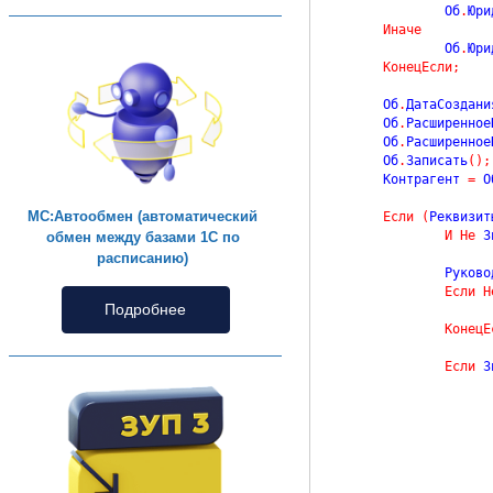
		Об
.
Юри
Иначе
		Об
.
Юри
КонецЕсли
;
	Об
.
ДатаСоздани
	Об
.
Расширенное
	Об
.
Расширенное
	Об
.
Записать
(
)
;
	Контрагент 
=
 О
МС:Автообмен (автоматический
Если
(
Реквизит
И
Не
 З
обмен между базами 1С по
расписанию)
		Руков
Если
Н
Подробнее
КонецЕ
Если
 З