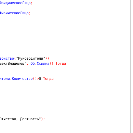
ЮридическоеЛицо
;
ФизическоеЛицо
;
войство
(
"Руководители"
)
)
ъектВладелец"
,
 Об
.
Ссылка
)
)
Тогда
ители
.
Количество
(
)
>
0
Тогда
Отчество, Должность"
)
;