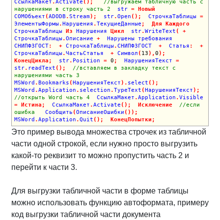
СсылкаМакет
.
Activate
(
)
;
//выгружаем табличную часть с 
нарушениями в строку часть 2
  str 
=
Новый
COMОбъект
(
ADODB
.
Stream
)
;
  str
.
Open
(
)
;
  СтрочкаТаблицы 
=
ЭлементыФормы
.
Нарушения
.
ТекущиеДанные
;
Для
Каждого
СтрочкаТаблицы 
Из
 Нарушения 
Цикл
  str
.
WriteText
(
+
СтрочкаТаблицы
.
Описание 
+
  Нарушены требования 
СНИПФЗГОСТ
:
+
 СтрочкаТаблицы
.
СНИПФЗГОСТ  
+
  Статья
:
+
СтрочкаТаблицы
.
ЧастьСтатья  
+
 Символ
(
13
)
,
0
)
;
КонецЦикла
;
  str
.
Position 
=
0
;
  НарушенияТекст 
=
str
.
readText
(
)
;
//вставляем в закладку текст с 
нарушениями часть 3
MSWord
.
Bookmarks
(
НарушенияТекст
)
.
select
(
)
;
MSWord
.
Application
.
selection
.
TypeText
(
НарушенияТекст
)
;
//открыть Word часть 4
  СсылкаМакет
.
Application
.
Visible 
=
Истина
;
  СсылкаМакет
.
Activate
(
)
;
Исключение
//если 
ошибка 
  Сообщить
(
ОписаниеОшибки
(
)
)
;
MSWord
.
Application
.
Quit
(
)
;
КонецПопытки
;
Это пример вывода множества строчек из табличной
части одной строкой, если нужно просто выгрузить
какой-то реквизит то можно пропустить часть 2 и
перейти к части 3.
Для выгрузки табличной части в форме таблицы
можно использовать функцию автоформата, примеру
код выгрузки табличной части документа