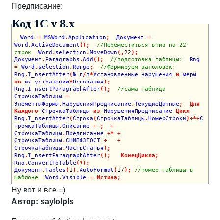
Предписание:
Код 1C v 8.х
 Word 
=
 MSWord
.
Application
;
  Документ 
=
Word
.
ActiveDocument
(
)
;
//Переместиться вниз на 22 
строк
  Word
.
selection
.
MoveDown
(
,
22
)
;
Документ
.
Paragraphs
.
Add
(
)
;
//подготовка таблицы:
  Rng 
=
 Word
.
selection
.
Range
;
//Формируем заголовок:
Rng
.
I_nsertAfter
(
№ п
/
п
*
Установленные нарушения 
и
 меры 
по
 их устранению
*
Основания
)
;
Rng
.
I_nsertParagraphAfter
(
)
;
//сама таблица
СтрочкаТаблицы 
=
ЭлементыФормы
.
НарушенияПредписание
.
ТекущиеДанные
;
Для
Каждого
 СтрочкаТаблицы 
из
 НарушенияПредписание 
Цикл
Rng
.
I_nsertAfter
(
Строка
(
СтрочкаТаблицы
.
НомерСтроки
)
+
*
+
С
трочкаТаблицы
.
Описание 
+
;
+
СтрочкаТаблицы
.
Предписание 
+
*
+
СтрочкаТаблицы
.
СНИПФЗГОСТ 
+
+
СтрочкаТаблицы
.
ЧастьСтатья
)
;
Rng
.
I_nsertParagraphAfter
(
)
;
КонецЦикла
;
Rng
.
ConvertToTable
(
*
)
;
Документ
.
Tables
(
1
)
.
AutoFormat
(
17
)
;
//номер таблицы в 
шаблоне
  Word
.
Visible 
=
Истина
;
Ну вот и все =)
Автор: saylolpls