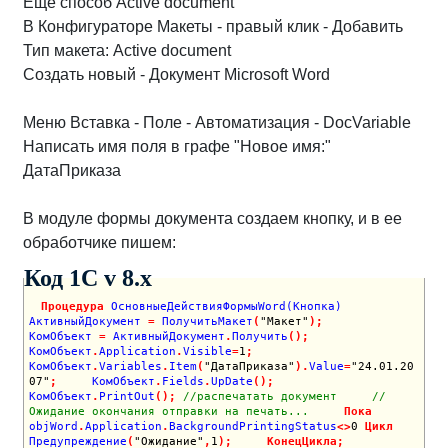
Еще способ Active document
В Конфигураторе Макеты - правый клик - Добавить
Тип макета: Active document
Создать новый - Документ Microsoft Word
Меню Вставка - Поле - Автоматизация - DocVariable
Написать имя поля в графе "Новое имя:"
ДатаПриказа
В модуле формы документа создаем кнопку, и в ее
обработчике пишем:
Код 1C v 8.х
Процедура
 ОсновныеДействияФормыWord(Кнопка)
АктивныйДокумент 
=
 ПолучитьМакет
(
"Макет"
)
;
КомОбъект 
=
 АктивныйДокумент
.
Получить
(
)
;
КомОбъект
.
Application
.
Visible
=
1
;
КомОбъект
.
Variables
.
Item
(
"ДатаПриказа"
)
.
Value
=
"24.01.20
07"
;
     КомОбъект
.
Fields
.
UpDate
(
)
;
КомОбъект
.
PrintOut
(
)
;
//распечатать документ
//
Ожидание окончания отправки на печать...
Пока
objWord
.
Application
.
BackgroundPrintingStatus
<
>
0
Цикл
Предупреждение
(
"Ожидание"
,
1
)
;
КонецЦикла
;