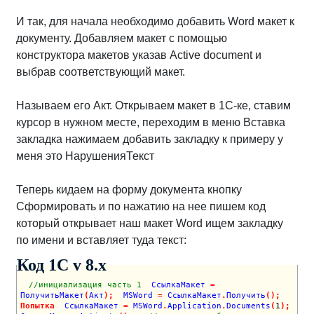
И так, для начала необходимо добавить Word макет к
документу. Добавляем макет с помощью
конструктора макетов указав Active document и
выбрав соответствующий макет.
Называем его Акт. Открываем макет в 1С-ке, ставим
курсор в нужном месте, переходим в меню Вставка
закладка нажимаем добавить закладку к примеру у
меня это НарушенияТекст
Теперь кидаем на форму документа кнопку
Сформировать и по нажатию на нее пишем код
который открывает наш макет Word ищем закладку
по имени и вставляет туда текст:
Код 1C v 8.х
//инициализация часть 1
  СсылкаМакет 
=
ПолучитьМакет
(
Акт
)
;
  MSWord 
=
 СсылкаМакет
.
Получить
(
)
;
Попытка
  СсылкаМакет 
=
 MSWord
.
Application
.
Documents
(
1
)
;