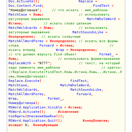
Doc
.
Activate
(
)
;
                   Replace 
=
Doc
.
Content
.
Find
;
                        FindText 
=
"НомерДоговора"
;
// что искать - имя_шаблона
MatchCase 
=
Ложь
;
// использовать 
регулярные выражения        
          MatchWholeWord 
=
Истина
;
// искать слово целиком
MatchWildcards 
=
Ложь
;
// испоьзовать 
регулярные выражения 
          MatchSoundsLike 
=
Неопределено
;
// искать созвучные 
MatchAllWordForms 
=
Неопределено
;
// искать все формы 
слова
          Forward 
=
Истина
;
// 
искать вперед
          Wrap 
=
Неопределено
;
// что должен вернуть Find-объект 
          Format_ 
=
Ложь
;
// использовать форматирование
ReplaceWith 
=
"N777"
;
// текст, на который 
надо заменить имя_шаблона
// кратко:    
//Replace.Execute(FindText,Ложь,Истина,Ложь,,,Истина,,Л
ожь,НомерДоговора);        
Replace
.
Execute
(
              FindText
,
MatchCase
,
               MatchWholeWord
,
MatchWildcards
,
               MatchSoundsLike
,
MatchAllWordForms
,
               Forward
,
Wrap
,
              Format_
,
НомерДоговора
)
;
MSWord
.
Application
.
Visible 
=
Истина
;
MSWord
.
Activate
(
)
;
Исключение
Сообщить
(
ОписаниеОшибки
(
)
)
;
MSWord
.
Application
.
Quit
(
)
;
КонецПопытки
;
возврат
0
;
КонецФункции