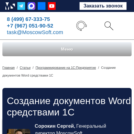
Заказать звонок
8 (499) 67-333-75
+7 (967) 051-90-52
task@MoscowSoft.com
Меню
Главная
/
Статьи
/
Программирование на 1С:Предприятие
/
Создание
документов Word средствами 1С
Создание документов Word
средствами 1С
Сорокин Сергей,
Генеральный
директор MoscowSoft