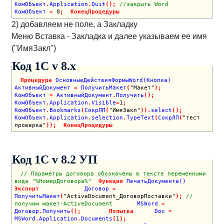
КомОбъект
.
Application
.
Quit
(
)
;
//закрыть Word
КомОбъект 
=
0
;
КонецПроцедуры
2) добавляем не поле, а Закладку
Меню Вставка - Закладка и далее указываем ее имя
("ИмяЗакл")
Код 1C v 8.х
Процедура
 ОсновныеДействияФормыWord(Кнопка)
АктивныйДокумент 
=
 ПолучитьМакет
(
"Макет"
)
;
КомОбъект 
=
 АктивныйДокумент
.
Получить
(
)
;
КомОбъект
.
Application
.
Visible
=
1
;
КомОбъект
.
Bookmarks
(
СокрЛП
(
"ИмяЗакл"
)
)
.
select
(
)
;
КомОбъект
.
Application
.
selection
.
TypeText
(
СокрЛП
(
"тест 
проверка"
)
)
;
КонецПроцедуры
Код 1C v 8.2 УП
// Параметры договора обозначены в тексте переменными 
вида "%НомерДоговора%"
Функция
 ПечатьДокумента() 
Экспорт
             Договор 
=
ПолучитьМакет
(
"ActiveDocument_ДоговорПоставки"
)
;
// 
получим макет-ActiveDocument 
      MSWord 
=
Договор
.
Получить
(
)
;
Попытка
  	Doc 
=
MSWord
.
Application
.
Documents
(
1
)
;