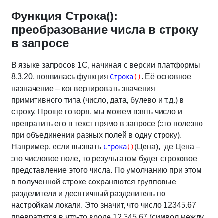
Функция Строка():
преобразование числа в строку
в запросе
В языке запросов 1С, начиная с версии платформы
8.3.20, появилась функция
. Её основное
Строка
(
)
назначение – конвертировать значения
примитивного типа (число, дата, булево и т.д.) в
строку. Проще говоря, мы можем взять число и
превратить его в текст прямо в запросе (это полезно
при объединении разных полей в одну строку).
Например, если вызвать
(Цена), где Цена –
Строка
(
)
это числовое поле, то результатом будет строковое
представление этого числа. По умолчанию при этом
в полученной строке сохраняются групповые
разделители и десятичный разделитель по
настройкам локали. Это значит, что число 12345.67
превратится в что-то вроде 12 345,67 (символ между