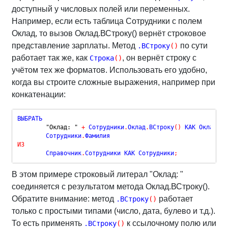
доступный у числовых полей или переменных.
Например, если есть таблица Сотрудники с полем
Оклад, то вызов Оклад.ВСтроку() вернёт строковое
представление зарплаты. Метод
по сути
.ВСтроку
(
)
работает так же, как
, он вернёт строку с
Строка
(
)
учётом тех же форматов. Использовать его удобно,
когда вы строите сложные выражения, например при
конкатенации:
ВЫБРАТЬ

"Оклад: "
+
 Сотрудники
.
Оклад
.
ВСтроку
(
)
 КАК ОкладСтр
	Сотрудники
.
ИЗ
	Справочник
.
Сотрудники КАК Сотрудники
;
В этом примере строковый литерал "Оклад: "
соединяется с результатом метода Оклад.ВСтроку().
Обратите внимание: метод
работает
.ВСтроку
(
)
только с простыми типами (число, дата, булево и т.д.).
То есть применять
к ссылочному полю или
.ВСтроку
(
)