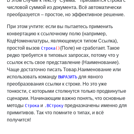
В этом случае к тексту "Сумма: " прибавится строка с
числовой суммой из документа. Всё автоматически
преобразуется – простое, но эффективное решение.
При этом учтите: если вы пытаетесь применить
конвертацию к ссылочному полю (например,
КодНоменклатуры, являющемуся типом Ссылка),
простой вызов
(Поле) не сработает. Такое
Строка
(
)
редко требуется в типовых запросах, потому что у
ссылок есть свое представление (Наименование).
Чаще достаточно писать Товар.Наименование или
использовать команду
для явного
ВЫРАЗИТЬ
преобразования ссылки к строке. Но это уже
тонкости, с которыми столкнутся только продвинутые
сценарии. Начинающим важно понять, что основные
методы
и
предназначены именно для
Строка
.ВСтроку
примитивов. Так что помните о типах, и всё
получится!