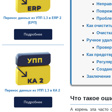
Неправ
Повреж
Перенос данных из УПП 1.3 в ERP 2
Проблем
(ЕРП)
Как очистит
Очистк
Подробнее
Ручное удал
Провер
Как предотв
Регуляр
Создан
Заключение
Перенос данных из УПП 1.3 в КА 2
Что такое ош
Подробнее
А корень зла часто 