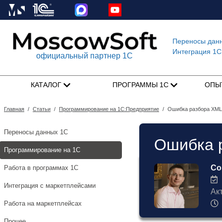
Переносы дан
Интеграция 1C
официальный партнер 1С
КАТАЛОГ
ПРОГРАММЫ 1С
ОПЫ
Главная
/
Статьи
/
Программирование на 1С:Предприятие
/
Ошибка разбора XML 
Переносы данных 1С
Ошибка р
Программирование на 1С
Со
Работа в программах 1С
1
Интеграция с маркетплейсами
Ак
Работа на маркетплейсах
Прочее