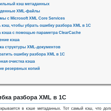
ильный кэш метаданных
денные XML-файлы
ы с Microsoft XML Core Services
ь кэш, чтобы убрать ошибку разбора XML в 1С
а кэша с помощью параметра ClearCache
ение кэша
ка структуры XML-документов
ратить ошибку разбора XML в 1С
ная очистка кэша
ие резервных копий
ибка разбора XML в 1С
скрывается в кэше метаданных. Тот самый кэш, что дол