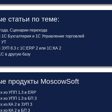
е статьи по теме:
 года. Сценарии перехода
 1С Бухгалтерия и 1С Управление торговлей
и УТ
ЗУП 8.3 с 1С:ERP 2 или 1С:КА 2
С в другую базу
е продукты MoscowSoft
х из УПП 1.3 в ERP
 из УПП 1.3 в БП 3
 из КА 2 в ЗУП 3
 из КА 2 в БП 3