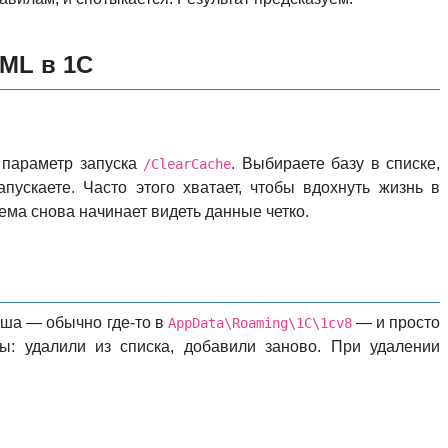
XML в 1С
 параметр запуска
. Выбираете базу в списке,
/ClearCache
ускаете. Часто этого хватает, чтобы вдохнуть жизнь в
ма снова начинает видеть данные четко.
эша — обычно где-то в
— и просто
AppData\Roaming\1C\1cv8
ы: удалили из списка, добавили заново. При удалении