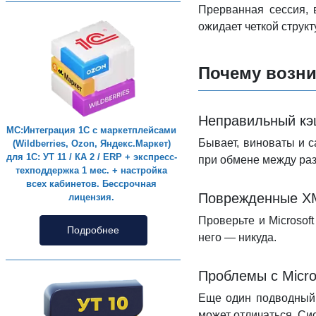
Прерванная сессия, 
ожидает четкой структ
Почему возни
Неправильный кэ
МС:Интеграция 1С с маркетплейсами
Бывает, виноваты и с
(Wildberries, Ozon, Яндекс.Маркет)
для 1С: УТ 11 / КА 2 / ERP + экспресс-
при обмене между раз
техподдержка 1 мес. + настройка
всех кабинетов. Бессрочная
Поврежденные X
лицензия.
Проверьте и Microsof
Подробнее
него — никуда.
Проблемы с Micro
Еще один подводный 
может отличаться. Си