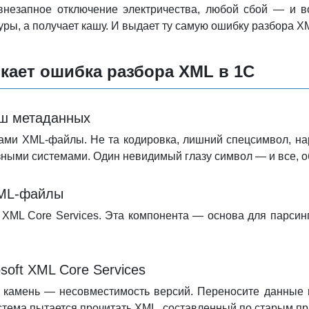
внезапное отключение электричества, любой сбой — и 
уры, а получает кашу. И выдает ту самую ошибку разбора X
кает ошибка разбора XML в 1С
ш метаданных
ами XML-файлы. Не та кодировка, лишний спецсимвол, нар
ными системами. Один невидимый глазу символ — и все, об
ML-файлы
t XML Core Services. Эта компонента — основа для парсин
soft XML Core Services
камень — несовместимость версий. Переносите данные и
стема пытается прочитать XML, составленный по старым пра