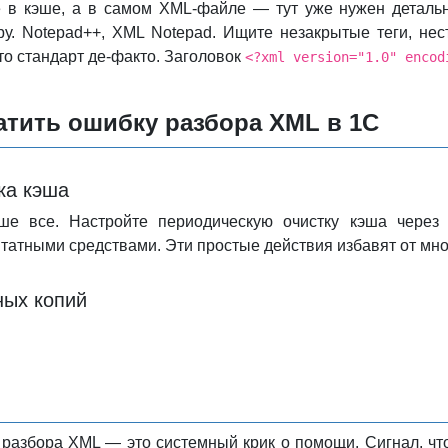
 в кэше, а в самом XML-файле — тут уже нужен детальн
уру. Notepad++, XML Notepad. Ищите незакрытые теги, н
то стандарт де-факто. Заголовок
<?xml version="1.0" encod
атить ошибку разбора XML в 1С
ка кэша
е все. Настройте периодическую очистку кэша через C
татными средствами. Эти простые действия избавят от мно
ных копий
 разбора XML — это системный крик о помощи. Сигнал, что