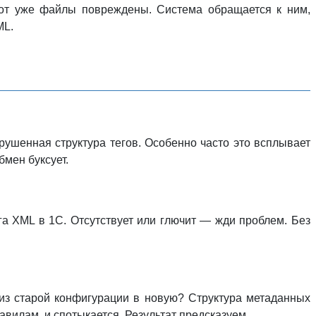
вот уже файлы повреждены. Система обращается к ним,
ML.
ушенная структура тегов. Особенно часто это всплывает
мен буксует.
га XML в 1С. Отсутствует или глючит — жди проблем. Без
з старой конфигурации в новую? Структура метаданных
вилам, и спотыкается. Результат предсказуем.