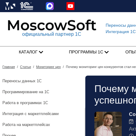
Переносы дан
Интеграция 1C
официальный партнер 1С
КАТАЛОГ
ПРОГРАММЫ 1С
ОПЫ
Главная
/
Статьи
/
Мониторинг цен
/
Почему мониторинг цен конкурентов стал н
Переносы данных 1С
Почему м
Программирование на 1С
успешног
Работа в программах 1С
Интеграция с маркетплейсами
Со
0
Работа на маркетплейсах
Ак
Прочее