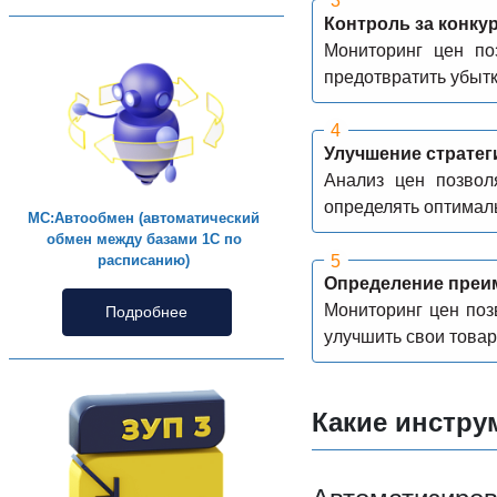
Контроль за конку
Мониторинг цен по
предотвратить убытк
Улучшение стратег
Анализ цен позвол
определять оптималь
МС:Автообмен (автоматический
обмен между базами 1С по
расписанию)
Определение преим
Мониторинг цен поз
Подробнее
улучшить свои товар
Какие инстру