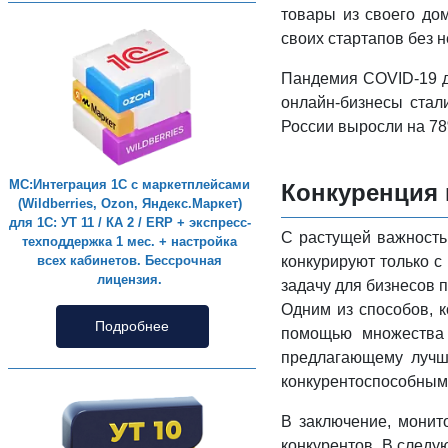
товары из своего до
своих стартапов без 
Пандемия COVID-19 д
онлайн-бизнесы стал
России выросли на 78
МС:Интеграция 1С с маркетплейсами
Конкуренция 
(Wildberries, Ozon, Яндекс.Маркет)
для 1С: УТ 11 / КА 2 / ERP + экспресс-
С растущей важность
техподдержка 1 мес. + настройка
конкурируют только с
всех кабинетов. Бессрочная
лицензия.
задачу для бизнесов 
Одним из способов, 
Подробнее
помощью множества с
предлагающему лучшу
конкурентоспособным
В заключение, монит
конкурентов. В след