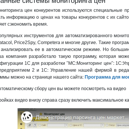
анные системы мониторинга цен
ниторинга цен конкурентов используются специальные п
ть информацию о ценах на товары конкурентов с их сайто
яет сэкономить время.
опулярных инструментов для автоматизированного монито
Datacol, Price2Spy, Competera и многие другие. Такие про
и анализировать ее в автоматическом режиме. Но больши
а компания разработало такую программу, которая може
игурации 1С для разработки "МС:Мониторинг цен": 1С:Упр
редприятием 2 и 1С: Управление нашей фирмой в редакц
ммы можно на странице нашего сайта:
Программа для мо
втоматическому сбору цен вы можете посмотреть на видео
ройках видео внизу справа сразу включить максимальное кач