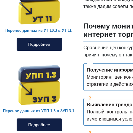
также дадим советы 
Почему монит
Перенос данных из УТ 10.3 в УТ 11
интернет тор
Подробнее
Сравнение цен конкур
причин, почему он так
Получение информ
Мониторинг цен кон
стратегии и действи
Выявление трендов
Перенос данных из УПП 1.3 в ЗУП 3.1
Полный контроль н
изменяющимся услов
Подробнее