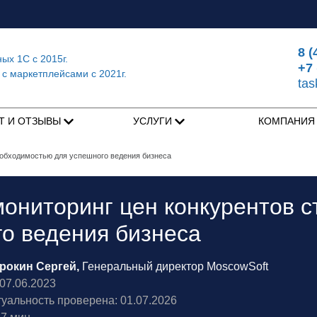
8 (
ных 1С
с 2015г.
+7 
 с маркетплейсами
с 2021г.
ta
Т И ОТЗЫВЫ
УСЛУГИ
КОМПАНИ
еобходимостью для успешного ведения бизнеса
ониторинг цен конкурентов 
о ведения бизнеса
рокин Сергей,
Генеральный директор MoscowSoft
7.06.2023
туальность проверена: 01.07.2026