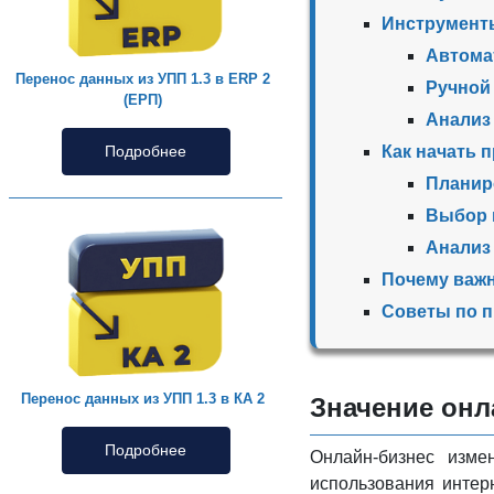
Инструменты
Автома
Перенос данных из УПП 1.3 в ERP 2
Ручной
(ЕРП)
Анализ
Как начать 
Подробнее
Планир
Выбор 
Анализ
Почему важн
Советы по 
Перенос данных из УПП 1.3 в КА 2
Значение онл
Подробнее
Онлайн-бизнес изме
использования интерн