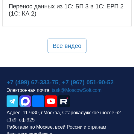
Перенос данных из 1С: БП 3 в 1С: ЕРП 2
(1С: КА 2)
Все видео
+7 (499) 67-333-75
,
+7 (967) 051-90-52
Электронная почта:
task@MoscowSoft.com
Адрес:
117630, г.Москва, Старокалужское шоссе 62
с1к9, оф.325
Работаем по Москве, всей России и странам