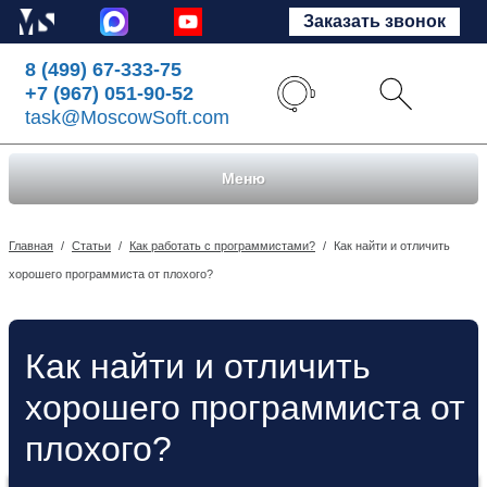
Заказать звонок
8 (499) 67-333-75
+7 (967) 051-90-52
task@MoscowSoft.com
Меню
Главная
/
Статьи
/
Как работать с программистами?
/
Как найти и отличить
хорошего программиста от плохого?
Как найти и отличить
хорошего программиста от
плохого?