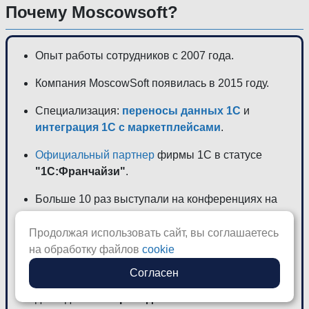
Почему Moscowsoft?
Опыт работы сотрудников с 2007 года.
Компания MoscowSoft появилась в 2015 году.
Специализация:
переносы данных 1С
и
интеграция 1С с маркетплейсами
.
Официальный партнер
фирмы 1С в статусе
"1С:Франчайзи"
.
Больше 10 раз выступали на конференциях на
тему проведения сложных переносов
(доклад
"Переход с УПП на ERP. Сложности
Продолжая использовать сайт, вы соглашаетесь
выверки регламентированного учета при
на обработку файлов
cookie
плавном переходе"
, доклад
"Переход с УПП
Согласен
на ERP с сохранением документов"
,
доклад
"Опыт проведения сложных