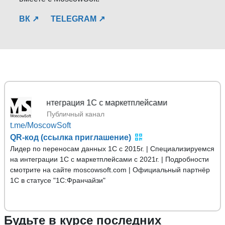
ВК ↗
TELEGRAM ↗
Mosco
Публичный канал
t.me/MoscowSoft
QR-код (ссылка приглашение)
Лидер по переносам данных 1С с 2015г. | Специализируемся
на интеграции 1С с маркетплейсами с 2021г. | Подробности
смотрите на сайте moscowsoft.com | Официальный партнёр
1С в статусе "1С:Франчайзи"
Будьте в курсе последних