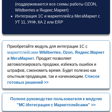
(поддерживаются все схемы работы OZON,
Wildberries и Яндекс.Маркет)
Интеграция 1С и маркетплейса МегаМаркет
с
УТ 11
,
УНФ
,
КА 2
или
ERP
Приобретайте модуль для интеграции 1С с
маркетплейсами
Wildberries, Ozon, Яндекс.Маркет
и
МегаМаркет
. Продукт позволяет
автоматизировать продажи, избежать ошибок и
штрафов, сэкономить время. Будет полезно как
опытным продавцам, так и начинающим.
Список
готовых решений >>
Полное руководство пользователя к модулю
"МС:Интеграция с Маркетплейсами" >>