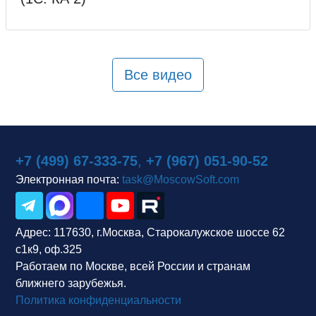
Все видео
+7 (499) 67-333-75
,
+7 (967) 051-90-52
Электронная почта:
task@MoscowSoft.com
Адрес:
117630, г.Москва, Старокалужское шоссе 62
с1к9, оф.325
Работаем по Москве, всей России и странам
ближнего зарубежья.
Политика конфиденциальности