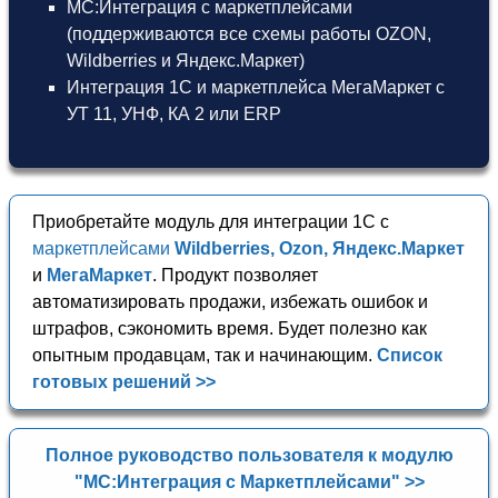
МС:Интеграция с маркетплейсами
(поддерживаются все схемы работы OZON,
Wildberries и Яндекс.Маркет)
Интеграция 1С и маркетплейса МегаМаркет
с
УТ 11
,
УНФ
,
КА 2
или
ERP
Приобретайте модуль для интеграции 1С с
маркетплейсами
Wildberries, Ozon, Яндекс.Маркет
и
МегаМаркет
. Продукт позволяет
автоматизировать продажи, избежать ошибок и
штрафов, сэкономить время. Будет полезно как
опытным продавцам, так и начинающим.
Список
готовых решений >>
Полное руководство пользователя к модулю
"МС:Интеграция с Маркетплейсами" >>