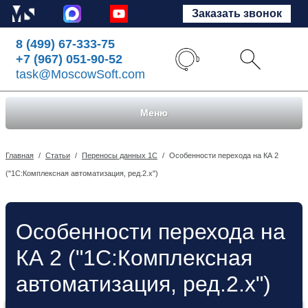
Заказать звонок
8 (499) 67-333-75
+7 (967) 051-90-52
task@MoscowSoft.com
Меню
Главная
/
Статьи
/
Переносы данных 1С
/
Особенности перехода на КА 2
("1C:Комплексная автоматизация, ред.2.х")
Особенности перехода на
КА 2 ("1C:Комплексная
автоматизация, ред.2.х")