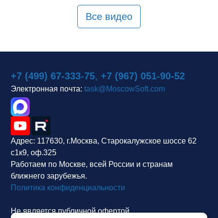
Все видео
+7 (499) 67-333-75
,
+7 (967) 051-90-52
Электронная почта:
task@MoscowSoft.com
Адрес:
117630, г.Москва, Старокалужское шоссе 62
с1к9, оф.325
Работаем по Москве, всей России и странам
ближнего зарубежья.
Политика конфиденциальности
Не является публичной офертой.