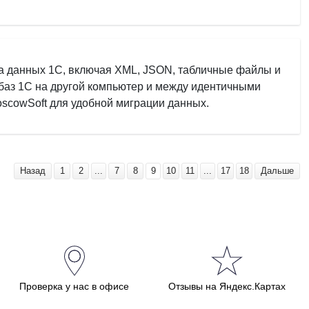
а данных 1С, включая XML, JSON, табличные файлы и
 баз 1С на другой компьютер и между идентичными
scowSoft для удобной миграции данных.
Назад
1
2
...
7
8
9
10
11
...
17
18
Дальше
Проверка у нас в офисе
Отзывы на Яндекс.Картах