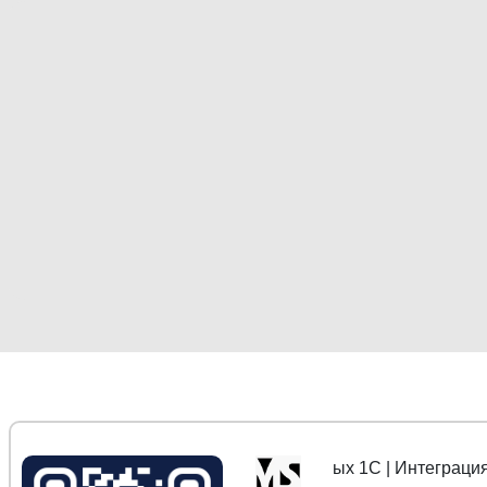
MoscowSoft | Переносы данных 1С | Интеграция 1С с ма