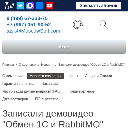
Заказать звонок
8 (499) 67-333-75
+7 (967) 051-90-52
task@MoscowSoft.com
Меню
Главная
/
О компании
/
Новости
/
Записали демовидео "Обмен 1С и RabbitMQ"
О компании
Новости компании
Цены
Акции и Скидки
Гарантия качества
Вакансии
Часто задаваемые вопросы (FAQ)
Наши партнёры
Для партнёров
ПО в реестре
Записали демовидео
"Обмен 1С и RabbitMQ"