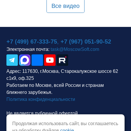
Все видео
+7 (499) 67-333-75
,
+7 (967) 051-90-52
Электронная почта:
task@MoscowSoft.com
Адрес:
117630, г.Москва, Старокалужское шоссе 62
с1к9, оф.325
Работаем по Москве, всей России и странам
ближнего зарубежья.
Политика конфиденциальности
Не является публичной офертой.
Продолжая использовать сайт, вы соглашаетесь
на обработку файлов
cookie