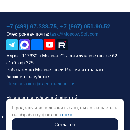
+7 (499) 67-333-75
,
+7 (967) 051-90-52
Электронная почта:
task@MoscowSoft.com
Адрес:
117630, г.Москва, Старокалужское шоссе 62
с1к9, оф.325
Работаем по Москве, всей России и странам
ближнего зарубежья.
Политика конфиденциальности
Не является публичной офертой.
Продолжая использовать сайт, вы соглашаетесь
на обработку файлов
cookie
Согласен