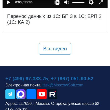
Перенос данных из 1С: БП 3 в 1С: ЕРП 2
(1С: КА 2)
Все видео
+7 (499) 67-333-75
,
+7 (967) 051-90-52
Электронная почта:
task@MoscowSoft.com
Адрес:
117630, г.Москва, Старокалужское шоссе 62
с1к9, оф.325