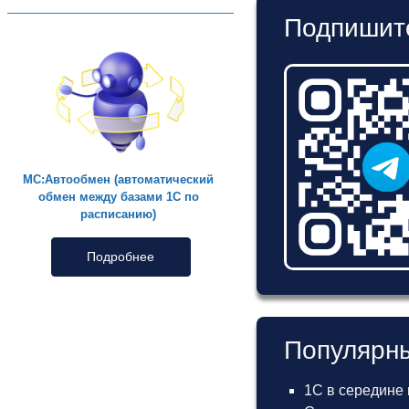
Подпишите
МС:Автообмен (автоматический
обмен между базами 1С по
расписанию)
Подробнее
Популярны
1С в середине