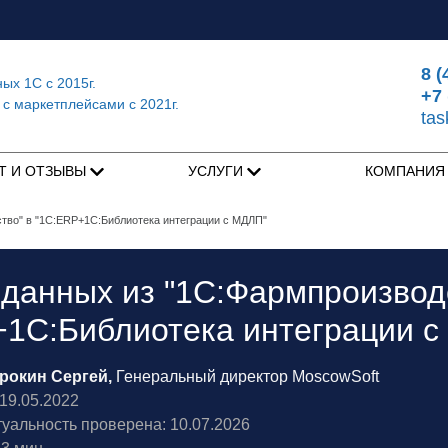
8 (
ных 1С
с 2015г.
+7 
 с маркетплейсами
с 2021г.
ta
Т И ОТЗЫВЫ
УСЛУГИ
КОМПАНИ
тво" в "1С:ERP+1С:Библиотека интеграции с МДЛП"
данных из "1С:Фармпроизвод
+1С:Библиотека интеграции 
рокин Сергей,
Генеральный директор MoscowSoft
9.05.2022
туальность проверена: 10.07.2026