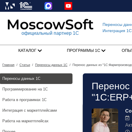
Переносы дан
Интеграция 1C
официальный партнер 1С
КАТАЛОГ
ПРОГРАММЫ 1С
ОПЫ
Главная
/
Статьи
/
Переносы данных 1С
/
Перенос данных из "1С:Фармпроизводс
Переносы данных 1С
Перенос 
Программирование на 1С
"1С:ERP
Работа в программах 1С
Интеграция с маркетплейсами
Со
1
Работа на маркетплейсах
Ак
Прочее