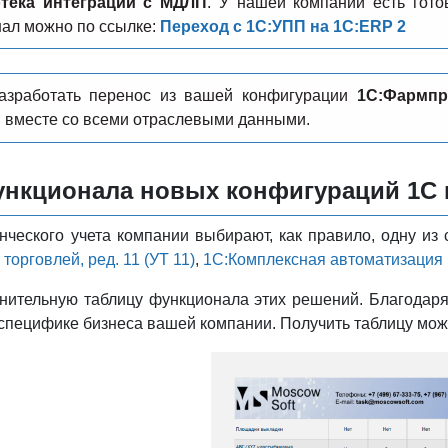
тека интеграции с МДЛП
. У нашей компании есть гот
нал можно по ссылке:
Переход с 1С:УПП на 1С:ERP 2
зработать перенос из вашей конфигурации
1С:Фармпр
П
вместе со всеми отраслевыми данными.
нкционала новых конфигураций 1С п
нческого учета компании выбирают, как правило, одну и
торговлей, ред. 11 (УТ 11)
,
1С:Комплексная автоматизация 
нительную таблицу функционала этих решений. Благодаря
специфике бизнеса вашей компании. Получить таблицу може