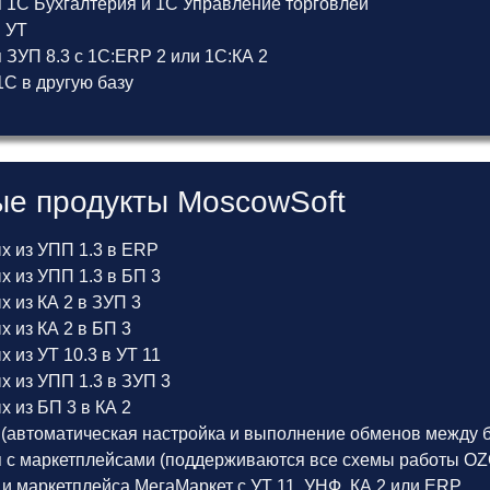
 1С Бухгалтерия и 1С Управление торговлей
и УТ
ЗУП 8.3 с 1С:ERP 2 или 1С:КА 2
С в другую базу
е продукты MoscowSoft
х из УПП 1.3 в ERP
 из УПП 1.3 в БП 3
 из КА 2 в ЗУП 3
 из КА 2 в БП 3
 из УТ 10.3 в УТ 11
х из УПП 1.3 в ЗУП 3
 из БП 3 в КА 2
(автоматическая настройка и выполнение обменов между б
 с маркетплейсами (поддерживаются все схемы работы OZON
 и маркетплейса МегаМаркет
с
УТ 11
,
УНФ
,
КА 2
или
ERP