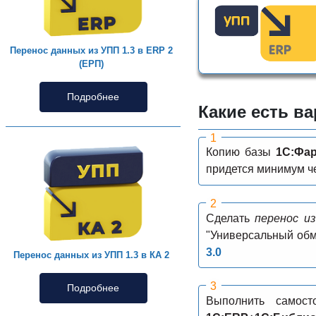
Перенос данных из УПП 1.3 в ERP 2
(ЕРП)
Подробнее
Какие есть в
Копию базы
1С:Фа
придется минимум че
Сделать
перенос и
"Универсальный обм
3.0
Перенос данных из УПП 1.3 в КА 2
Подробнее
Выполнить самос