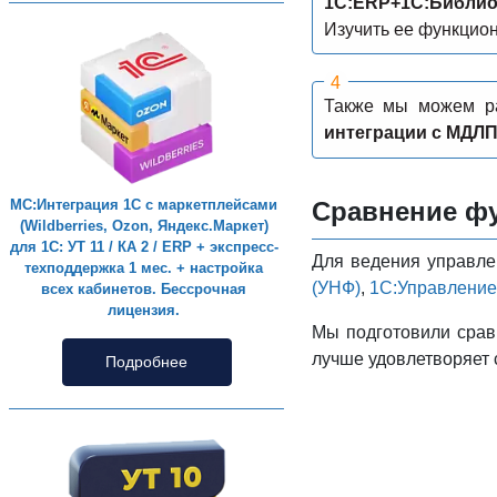
1С:ERP+1С:Библио
Изучить ее функцио
Также мы можем ра
интеграции с МДЛ
Сравнение фу
МС:Интеграция 1С с маркетплейсами
(Wildberries, Ozon, Яндекс.Маркет)
для 1С: УТ 11 / КА 2 / ERP + экспресс-
Для ведения управле
техподдержка 1 мес. + настройка
(УНФ)
,
1С:Управление 
всех кабинетов. Бессрочная
лицензия.
Мы подготовили срав
лучше удовлетворяет 
Подробнее