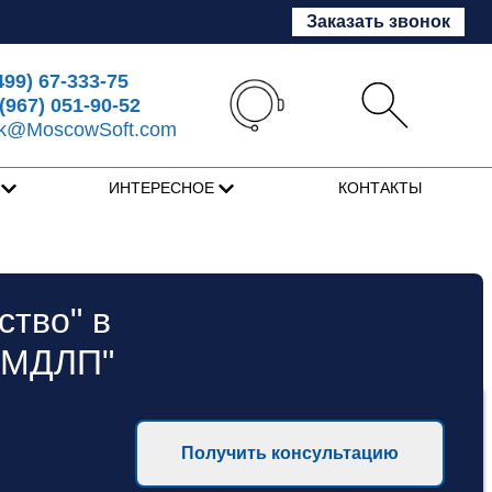
Заказать звонок
499) 67-333-75
(967) 051-90-52
sk@MoscowSoft.com
Я
ИНТЕРЕСНОЕ
КОНТАКТЫ
ство" в
с МДЛП"
Получить консультацию